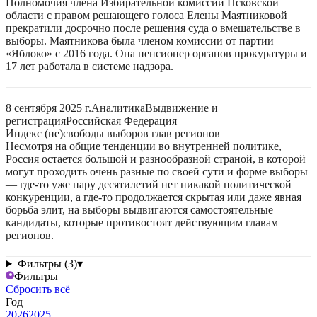
Полномочия члена Избирательной комиссии Псковской
области с правом решающего голоса Елены Маятниковой
прекратили досрочно после решения суда о вмешательстве в
выборы. Маятникова была членом комиссии от партии
«Яблоко» с 2016 года. Она пенсионер органов прокуратуры и
17 лет работала в системе надзора.
8 сентября 2025 г.
Аналитика
Выдвижение и
регистрация
Российская Федерация
Индекс (не)свободы выборов глав регионов
Несмотря на общие тенденции во внутренней политике,
Россия остается большой и разнообразной страной, в которой
могут проходить очень разные по своей сути и форме выборы
— где-то уже пару десятилетий нет никакой политической
конкуренции, а где-то продолжается скрытая или даже явная
борьба элит, на выборы выдвигаются самостоятельные
кандидаты, которые противостоят действующим главам
регионов.
Фильтры (3)
▾
Фильтры
Сбросить всё
Год
2026
2025