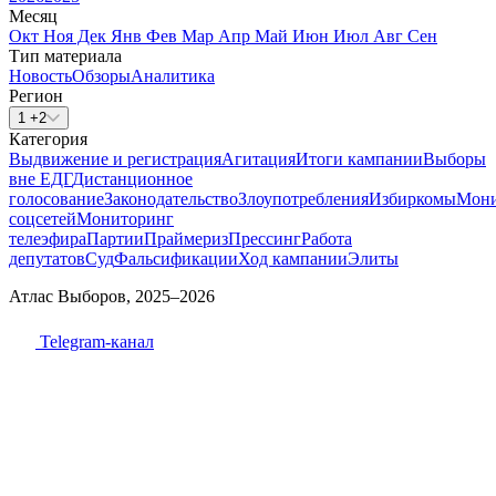
Месяц
Окт
Ноя
Дек
Янв
Фев
Мар
Апр
Май
Июн
Июл
Авг
Сен
Тип материала
Новость
Обзоры
Аналитика
Регион
1 +2
Категория
Выдвижение и регистрация
Агитация
Итоги кампании
Выборы
вне ЕДГ
Дистанционное
голосование
Законодательство
Злоупотребления
Избиркомы
Мони
соцсетей
Мониторинг
телеэфира
Партии
Праймериз
Прессинг
Работа
депутатов
Суд
Фальсификации
Ход кампании
Элиты
Атлас Выборов, 2025–2026
Telegram-канал