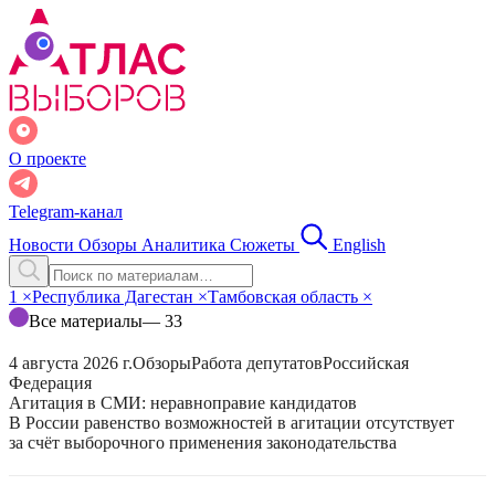
О проекте
Telegram-канал
Новости
Обзоры
Аналитика
Сюжеты
English
1
×
Республика Дагестан
×
Тамбовская область
×
Все материалы
— 33
4 августа 2026 г.
Обзоры
Работа депутатов
Российская
Федерация
Агитация в СМИ: неравноправие кандидатов
В России равенство возможностей в агитации отсутствует
за счёт выборочного применения законодательства