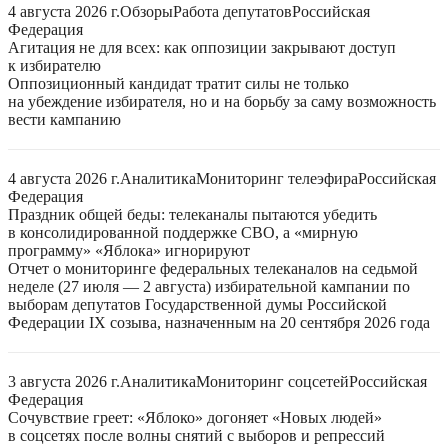
4 августа 2026 г.
Обзоры
Работа депутатов
Российская
Федерация
Агитация не для всех: как оппозиции закрывают доступ
к избирателю
Оппозиционный кандидат тратит силы не только
на убеждение избирателя, но и на борьбу за саму возможность
вести кампанию
4 августа 2026 г.
Аналитика
Мониторинг телеэфира
Российская
Федерация
Праздник общей беды: телеканалы пытаются убедить
в консолидированной поддержке СВО, а «мирную
программу» «Яблока» игнорируют
Отчет о мониторинге федеральных телеканалов на седьмой
неделе (27 июля — 2 августа) избирательной кампании по
выборам депутатов Государственной думы Российской
Федерации IX созыва, назначенным на 20 сентября 2026 года
3 августа 2026 г.
Аналитика
Мониторинг соцсетей
Российская
Федерация
Сочувствие греет: «Яблоко» догоняет «Новых людей»
в соцсетях после волны снятий с выборов и репрессий