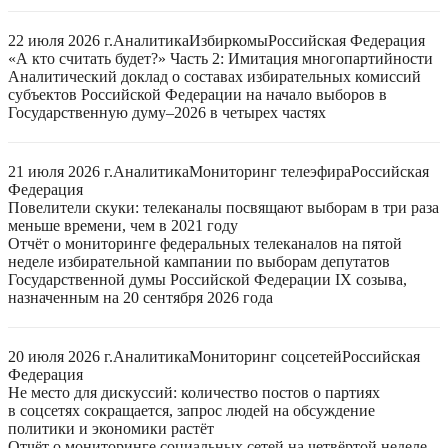
22 июля 2026 г.
Аналитика
Избиркомы
Российская Федерация
«А кто считать будет?» Часть 2: Имитация многопартийности
Аналитический доклад о составах избирательных комиссий
субъектов Российской Федерации на начало выборов в
Государственную думу–2026 в четырех частях
21 июля 2026 г.
Аналитика
Мониторинг телеэфира
Российская
Федерация
Повелители скуки: телеканалы посвящают выборам в три раза
меньше времени, чем в 2021 году
Отчёт о мониторинге федеральных телеканалов на пятой
неделе избирательной кампании по выборам депутатов
Государственной думы Российской Федерации IX созыва,
назначенным на 20 сентября 2026 года
20 июля 2026 г.
Аналитика
Мониторинг соцсетей
Российская
Федерация
Не место для дискуссий: количество постов о партиях
в соцсетях сокращается, запрос людей на обсуждение
политики и экономики растёт
Отчёт о мониторинге социальных сетей на четвёртой неделе