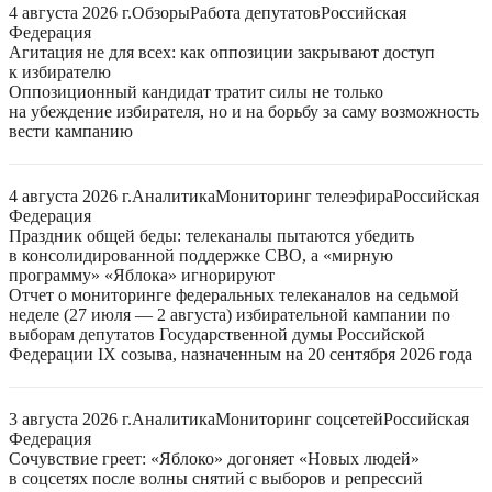
4 августа 2026 г.
Обзоры
Работа депутатов
Российская
Федерация
Агитация не для всех: как оппозиции закрывают доступ
к избирателю
Оппозиционный кандидат тратит силы не только
на убеждение избирателя, но и на борьбу за саму возможность
вести кампанию
4 августа 2026 г.
Аналитика
Мониторинг телеэфира
Российская
Федерация
Праздник общей беды: телеканалы пытаются убедить
в консолидированной поддержке СВО, а «мирную
программу» «Яблока» игнорируют
Отчет о мониторинге федеральных телеканалов на седьмой
неделе (27 июля — 2 августа) избирательной кампании по
выборам депутатов Государственной думы Российской
Федерации IX созыва, назначенным на 20 сентября 2026 года
3 августа 2026 г.
Аналитика
Мониторинг соцсетей
Российская
Федерация
Сочувствие греет: «Яблоко» догоняет «Новых людей»
в соцсетях после волны снятий с выборов и репрессий