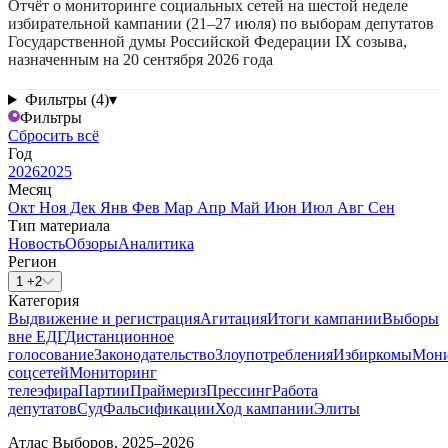
Отчёт о мониторинге социальных сетей на шестой неделе
избирательной кампании (21–27 июля) по выборам депутатов
Государственной думы Российской Федерации IX созыва,
назначенным на 20 сентября 2026 года
Фильтры (4)
▾
Фильтры
Сбросить всё
Год
2026
2025
Месяц
Окт
Ноя
Дек
Янв
Фев
Мар
Апр
Май
Июн
Июл
Авг
Сен
Тип материала
Новость
Обзоры
Аналитика
Регион
1 +2
Категория
Выдвижение и регистрация
Агитация
Итоги кампании
Выборы
вне ЕДГ
Дистанционное
голосование
Законодательство
Злоупотребления
Избиркомы
Мони
соцсетей
Мониторинг
телеэфира
Партии
Праймериз
Прессинг
Работа
депутатов
Суд
Фальсификации
Ход кампании
Элиты
Атлас Выборов, 2025–2026