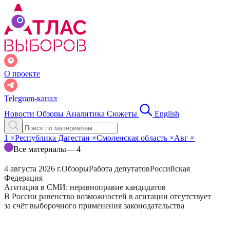
О проекте
Telegram-канал
Новости
Обзоры
Аналитика
Сюжеты
English
1
×
Республика Дагестан
×
Смоленская область
×
Авг
×
Все материалы
— 4
4 августа 2026 г.
Обзоры
Работа депутатов
Российская
Федерация
Агитация в СМИ: неравноправие кандидатов
В России равенство возможностей в агитации отсутствует
за счёт выборочного применения законодательства