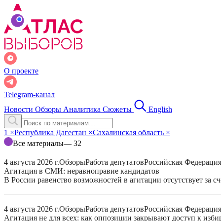
О проекте
Telegram-канал
Новости
Обзоры
Аналитика
Сюжеты
English
1
×
Республика Дагестан
×
Сахалинская область
×
Все материалы
— 32
4 августа 2026 г.
Обзоры
Работа депутатов
Российская Федераци
Агитация в СМИ: неравноправие кандидатов
В России равенство возможностей в агитации отсутствует за с
4 августа 2026 г.
Обзоры
Работа депутатов
Российская Федераци
Агитация не для всех: как оппозиции закрывают доступ к изб