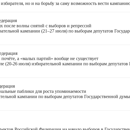
избирателя, но и на борьбу за саму возможность вести кампани
едерация
ях после волны снятий с выборов и репрессий
ирательной кампании (21–27 июля) по выборам депутатов Госуда
едерация
 почёте, а «малых партий» вообще не существует
ле (20-26 июля) избирательной кампании по выборам депутатов
дерация
циальные паблики для роста упоминаемости
ательной кампании по выборам депутатов Государственной думы
ъектов Российской Федерации на начало выборов в Государстве