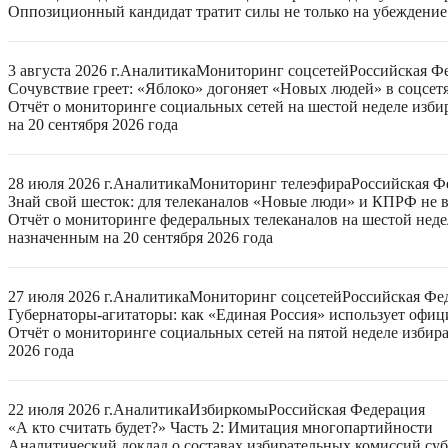
Оппозиционный кандидат тратит силы не только на убеждение 
3 августа 2026 г.
Аналитика
Мониторинг соцсетей
Российская Ф
Сочувствие греет: «Яблоко» догоняет «Новых людей» в соцсет
Отчёт о мониторинге социальных сетей на шестой неделе изб
на 20 сентября 2026 года
28 июля 2026 г.
Аналитика
Мониторинг телеэфира
Российская Ф
Знай свой шесток: для телеканалов «Новые люди» и КПРФ не в
Отчёт о мониторинге федеральных телеканалов на шестой неде
назначенным на 20 сентября 2026 года
27 июля 2026 г.
Аналитика
Мониторинг соцсетей
Российская Фе
Губернаторы-агитаторы: как «Единая Россия» использует офи
Отчёт о мониторинге социальных сетей на пятой неделе избир
2026 года
22 июля 2026 г.
Аналитика
Избиркомы
Российская Федерация
«А кто считать будет?» Часть 2: Имитация многопартийности
Аналитический доклад о составах избирательных комиссий суб