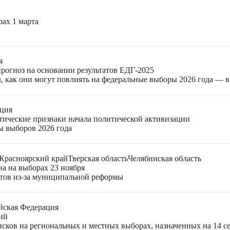
ах 1 марта
я
прогноз на основании результатов ЕДГ-2025
, как они могут повлиять на федеральные выборы 2026 года — 
ация
етические признаки начала политической активизации
ы выборов 2026 года
Красноярский край
Тверская область
Челябинская область
на на выборах 23 ноября
ктов из-за муниципальной реформы
йская Федерация
ий
ков на региональных и местных выборах, назначенных на 14 се