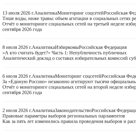
13 июля 2026 г.
Аналитика
Мониторинг соцсетей
Российская Фе
Тише воды, ниже травы: объем агитации в социальных сетях ре
Отчёт о мониторинге социальных сетей на третьей неделе изб
сентября 2026 года
8 июля 2026 г.
Аналитика
Избиркомы
Российская Федерация
«А кто считать будет?» Часть 1: Непубличность публичных
Аналитический доклад о составах избирательных комиссий суб
6 июля 2026 г.
Аналитика
Мониторинг соцсетей
Российская Фед
За «Единую Россию» незаконно агитируют тысячи официальн
Отчёт о мониторинге социальных сетей на второй неделе изби
сентября 2026 года
2 июля 2026 г.
Аналитика
Законодательство
Российская Федерац
Правовые параметры выборов региональных парламентов
Как за пять лет изменились правила проведения выборов и ра