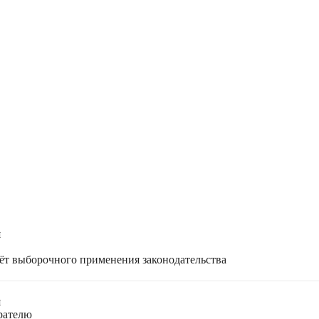
я
чёт выборочного применения законодательства
я
ирателю