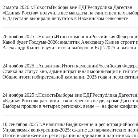
2 марта 2026 г.
Новость
Выборы вне ЕДГ
Республика Дагестан
«Единая Россия» получила все мандаты на единственных выбор
В Дагестане выбирали депутатов в Нахкинском сельсовете
26 ноября 2025 г.
Новость
Итоги кампании
Российская Федераци
Какой будет Госдума-2026: аналитик Александр Кынев строит 
Александр Кынев изучил итоги выборов в ЕДГ-2025 и выяснил
24 ноября 2025 г.
Аналитика
Итоги кампании
Российская Федер
Ставка на статус-кво, административная мобилизация и гипот
Общие итоги избирательной кампании 2025 года и перспектив
24 ноября 2025 г.
Новость
Выборы вне ЕДГ
Республика Дагестан
«Единая Россия» разгромила конкурентов везде, кроме Дагеста
Выборы прошли в четырех регионах, везде — на фоне конфли
10 сентября 2025 г.
Аналитика
Выдвижение и регистрация
Росси
Управляемая конкуренция-2025: сжатие до парламентских парт
Итоги выдвижения и регистрации кандидатов и партийных спис