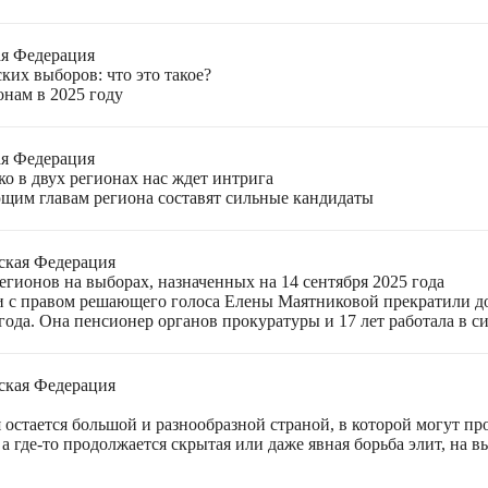
ая Федерация
ких выборов: что это такое?
онам в 2025 году
ая Федерация
о в двух регионах нас ждет интрига
щим главам региона составят сильные кандидаты
ская Федерация
гионов на выборах, назначенных на 14 сентября 2025 года
 с правом решающего голоса Елены Маятниковой прекратили до
ода. Она пенсионер органов прокуратуры и 17 лет работала в си
ская Федерация
остается большой и разнообразной страной, в которой могут пр
а где-то продолжается скрытая или даже явная борьба элит, на