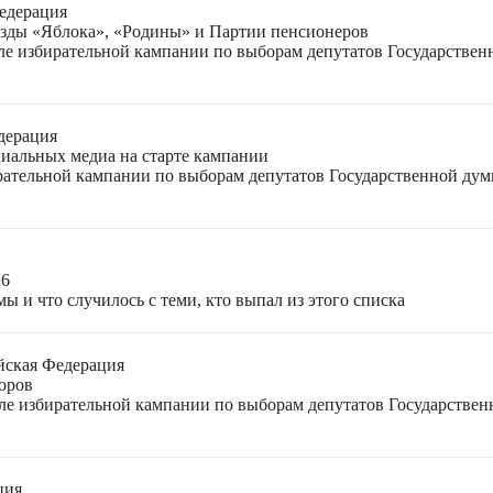
едерация
езды «Яблока», «Родины» и Партии пенсионеров
ле избирательной кампании по выборам депутатов Государствен
дерация
циальных медиа на старте кампании
ирательной кампании по выборам депутатов Государственной ду
26
ы и что случилось с теми, кто выпал из этого списка
йская Федерация
оров
еле избирательной кампании по выборам депутатов Государстве
ция