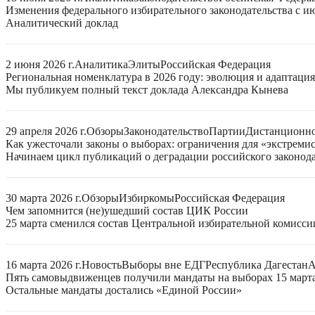
Изменения федерального избирательного законодательства с ию
Аналитический доклад
2 июня 2026 г.
Аналитика
Элиты
Российская Федерация
Региональная номенклатура в 2026 году: эволюция и адаптаци
Мы публикуем полный текст доклада Александра Кынева
29 апреля 2026 г.
Обзоры
Законодательство
Партии
Дистанционно
Как ужесточали законы о выборах: ограничения для «экстреми
Начинаем цикл публикаций о деградации российского законода
30 марта 2026 г.
Обзоры
Избиркомы
Российская Федерация
Чем запомнится (не)ушедший состав ЦИК России
25 марта сменился состав Центральной избирательной комисси
16 марта 2026 г.
Новость
Выборы вне ЕДГ
Республика Дагестан
А
Пять самовыдвиженцев получили мандаты на выборах 15 март
Остальные мандаты достались «Единой России»