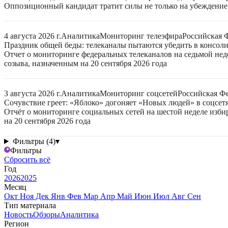
Оппозиционный кандидат тратит силы не только на убеждение 
4 августа 2026 г.
Аналитика
Мониторинг телеэфира
Российская 
Праздник общей беды: телеканалы пытаются убедить в консо
Отчет о мониторинге федеральных телеканалов на седьмой нед
созыва, назначенным на 20 сентября 2026 года
3 августа 2026 г.
Аналитика
Мониторинг соцсетей
Российская Ф
Сочувствие греет: «Яблоко» догоняет «Новых людей» в соцсет
Отчёт о мониторинге социальных сетей на шестой неделе изб
на 20 сентября 2026 года
Фильтры (4)
▾
Фильтры
Сбросить всё
Год
2026
2025
Месяц
Окт
Ноя
Дек
Янв
Фев
Мар
Апр
Май
Июн
Июл
Авг
Сен
Тип материала
Новость
Обзоры
Аналитика
Регион