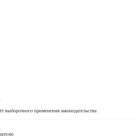
я
чёт выборочного применения законодательства
я
ирателю