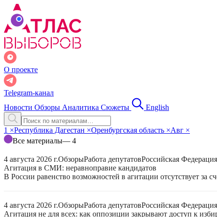
О проекте
Telegram-канал
Новости
Обзоры
Аналитика
Сюжеты
English
1
×
Республика Дагестан
×
Оренбургская область
×
Авг
×
Все материалы
— 4
4 августа 2026 г.
Обзоры
Работа депутатов
Российская Федераци
Агитация в СМИ: неравноправие кандидатов
В России равенство возможностей в агитации отсутствует за с
4 августа 2026 г.
Обзоры
Работа депутатов
Российская Федераци
Агитация не для всех: как оппозиции закрывают доступ к изб