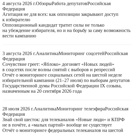
4 августа 2026 г.
Обзоры
Работа депутатов
Российская
Федерация
Агитация не для всех: как оппозиции закрывают доступ
к избирателю
Оппозиционный кандидат тратит силы не только
на убеждение избирателя, но и на борьбу за саму возможность
вести кампанию
3 августа 2026 г.
Аналитика
Мониторинг соцсетей
Российская
Федерация
Сочувствие греет: «Яблоко» догоняет «Новых людей»
в соцсетях после волны снятий с выборов и репрессий
Отчёт о мониторинге социальных сетей на шестой неделе
избирательной кампании (21–27 июля) по выборам депутатов
Государственной думы Российской Федерации IX созыва,
назначенным на 20 сентября 2026 года
28 июля 2026 г.
Аналитика
Мониторинг телеэфира
Российская
Федерация
Знай свой шесток: для телеканалов «Новые люди» и КПРФ
не в почёте, а «малых партий» вообще не существует
Отчёт о мониторинге федеральных телеканалов на шестой