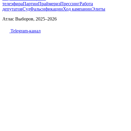
телеэфира
Партии
Праймериз
Прессинг
Работа
депутатов
Суд
Фальсификации
Ход кампании
Элиты
Атлас Выборов, 2025–2026
Telegram-канал