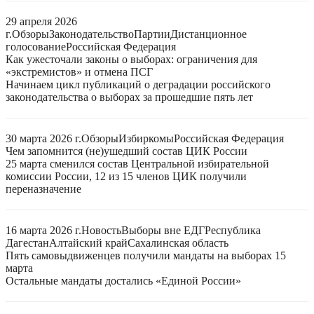
29 апреля 2026
г.
Обзоры
Законодательство
Партии
Дистанционное
голосование
Российская Федерация
Как ужесточали законы о выборах: ограничения для
«экстремистов» и отмена ПСГ
Начинаем цикл публикаций о деградации российского
законодательства о выборах за прошедшие пять лет
30 марта 2026 г.
Обзоры
Избиркомы
Российская Федерация
Чем запомнится (не)ушедший состав ЦИК России
25 марта сменился состав Центральной избирательной
комиссии России, 12 из 15 членов ЦИК получили
переназначение
16 марта 2026 г.
Новость
Выборы вне ЕДГ
Республика
Дагестан
Алтайский край
Сахалинская область
Пять самовыдвиженцев получили мандаты на выборах 15
марта
Остальные мандаты достались «Единой России»