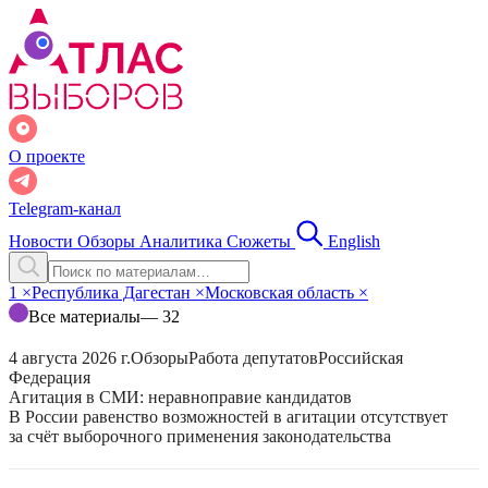
О проекте
Telegram-канал
Новости
Обзоры
Аналитика
Сюжеты
English
1
×
Республика Дагестан
×
Московская область
×
Все материалы
— 32
4 августа 2026 г.
Обзоры
Работа депутатов
Российская
Федерация
Агитация в СМИ: неравноправие кандидатов
В России равенство возможностей в агитации отсутствует
за счёт выборочного применения законодательства