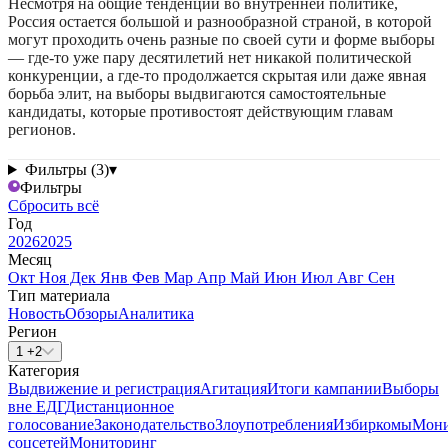
Несмотря на общие тенденции во внутренней политике,
Россия остается большой и разнообразной страной, в которой
могут проходить очень разные по своей сути и форме выборы
— где-то уже пару десятилетий нет никакой политической
конкуренции, а где-то продолжается скрытая или даже явная
борьба элит, на выборы выдвигаются самостоятельные
кандидаты, которые противостоят действующим главам
регионов.
Фильтры (3)
▾
Фильтры
Сбросить всё
Год
2026
2025
Месяц
Окт
Ноя
Дек
Янв
Фев
Мар
Апр
Май
Июн
Июл
Авг
Сен
Тип материала
Новость
Обзоры
Аналитика
Регион
1 +2
Категория
Выдвижение и регистрация
Агитация
Итоги кампании
Выборы
вне ЕДГ
Дистанционное
голосование
Законодательство
Злоупотребления
Избиркомы
Мони
соцсетей
Мониторинг