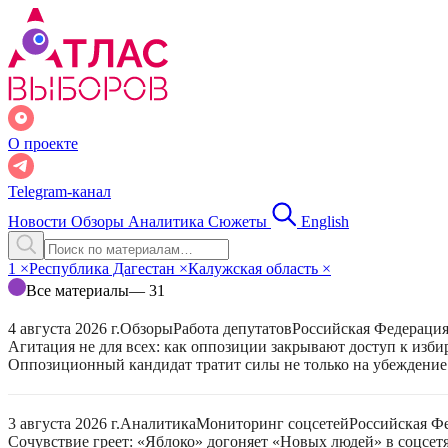
О проекте
Telegram-канал
Новости
Обзоры
Аналитика
Сюжеты
English
1
×
Республика Дагестан
×
Калужская область
×
Все материалы
— 31
4 августа 2026 г.
Обзоры
Работа депутатов
Российская Федераци
Агитация не для всех: как оппозиции закрывают доступ к изб
Оппозиционный кандидат тратит силы не только на убеждение 
3 августа 2026 г.
Аналитика
Мониторинг соцсетей
Российская Ф
Сочувствие греет: «Яблоко» догоняет «Новых людей» в соцсет