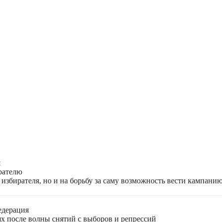
я
ирателю
избирателя, но и на борьбу за саму возможность вести кампани
едерация
ях после волны снятий с выборов и репрессий