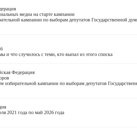
дерация
циальных медиа на старте кампании
ирательной кампании по выборам депутатов Государственной ду
26
ы и что случилось с теми, кто выпал из этого списка
йская Федерация
оров
еле избирательной кампании по выборам депутатов Государстве
ция
ля 2021 года по май 2026 года