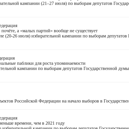
ирательной кампании (21–27 июля) по выборам депутатов Госуда
едерация
 почёте, а «малых партий» вообще не существует
ле (20-26 июля) избирательной кампании по выборам депутатов
дерация
циальные паблики для роста упоминаемости
ательной кампании по выборам депутатов Государственной думы
ъектов Российской Федерации на начало выборов в Государстве
едерация
меньше времени, чем в 2021 году
ле избирательной кампании по выборам депутатов Государствен