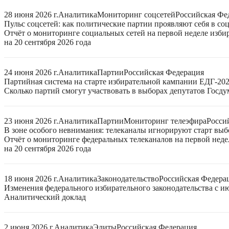
28 июня 2026 г.
Аналитика
Мониторинг соцсетей
Российская Фе
Пульс соцсетей: как политические партии проявляют себя в со
Отчёт о мониторинге социальных сетей на первой неделе изб
на 20 сентября 2026 года
24 июня 2026 г.
Аналитика
Партии
Российская Федерация
Партийная система на старте избирательной кампании ЕДГ-20
Сколько партий смогут участвовать в выборах депутатов Госдум
23 июня 2026 г.
Аналитика
Партии
Мониторинг телеэфира
Росси
В зоне особого невнимания: телеканалы игнорируют старт выб
Отчёт о мониторинге федеральных телеканалов на первой нед
на 20 сентября 2026 года
18 июня 2026 г.
Аналитика
Законодательство
Российская Федера
Изменения федерального избирательного законодательства с ию
Аналитический доклад
2 июня 2026 г.
Аналитика
Элиты
Российская Федерация