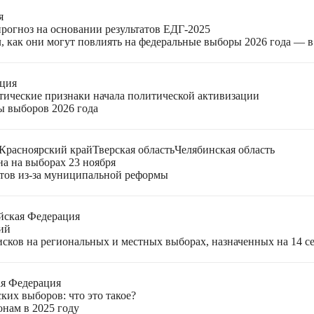
я
прогноз на основании результатов ЕДГ-2025
, как они могут повлиять на федеральные выборы 2026 года — 
ация
етические признаки начала политической активизации
ы выборов 2026 года
Красноярский край
Тверская область
Челябинская область
на на выборах 23 ноября
ктов из-за муниципальной реформы
йская Федерация
ий
ков на региональных и местных выборах, назначенных на 14 се
ая Федерация
ких выборов: что это такое?
онам в 2025 году