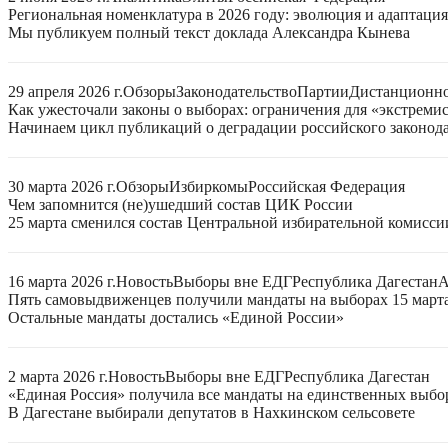
Региональная номенклатура в 2026 году: эволюция и адаптаци
Мы публикуем полный текст доклада Александра Кынева
29 апреля 2026 г.
Обзоры
Законодательство
Партии
Дистанционно
Как ужесточали законы о выборах: ограничения для «экстреми
Начинаем цикл публикаций о деградации российского законода
30 марта 2026 г.
Обзоры
Избиркомы
Российская Федерация
Чем запомнится (не)ушедший состав ЦИК России
25 марта сменился состав Центральной избирательной комисси
16 марта 2026 г.
Новость
Выборы вне ЕДГ
Республика Дагестан
А
Пять самовыдвиженцев получили мандаты на выборах 15 март
Остальные мандаты достались «Единой России»
2 марта 2026 г.
Новость
Выборы вне ЕДГ
Республика Дагестан
«Единая Россия» получила все мандаты на единственных выбор
В Дагестане выбирали депутатов в Нахкинском сельсовете