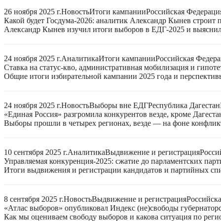
26 ноября 2025 г.
Новость
Итоги кампании
Российская Федераци
Какой будет Госдума-2026: аналитик Александр Кынев строит 
Александр Кынев изучил итоги выборов в ЕДГ-2025 и выяснил
24 ноября 2025 г.
Аналитика
Итоги кампании
Российская Федер
Ставка на статус-кво, административная мобилизация и гипот
Общие итоги избирательной кампании 2025 года и перспектив
24 ноября 2025 г.
Новость
Выборы вне ЕДГ
Республика Дагестан
«Единая Россия» разгромила конкурентов везде, кроме Дагеста
Выборы прошли в четырех регионах, везде — на фоне конфли
10 сентября 2025 г.
Аналитика
Выдвижение и регистрация
Росси
Управляемая конкуренция-2025: сжатие до парламентских парт
Итоги выдвижения и регистрации кандидатов и партийных спис
8 сентября 2025 г.
Новость
Выдвижение и регистрация
Российск
«Атлас выборов» опубликовал Индекс (не)свободы губернаторс
Как мы оцениваем свободу выборов и какова ситуация по реги