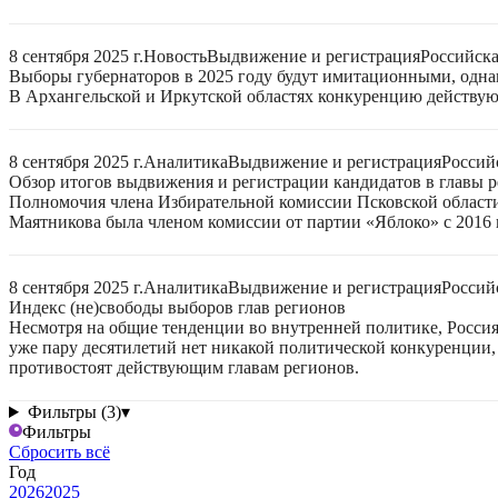
8 сентября 2025 г.
Новость
Выдвижение и регистрация
Российск
Выборы губернаторов в 2025 году будут имитационными, однак
В Архангельской и Иркутской областях конкуренцию действую
8 сентября 2025 г.
Аналитика
Выдвижение и регистрация
Россий
Обзор итогов выдвижения и регистрации кандидатов в главы ре
Полномочия члена Избирательной комиссии Псковской области
Маятникова была членом комиссии от партии «Яблоко» с 2016 г
8 сентября 2025 г.
Аналитика
Выдвижение и регистрация
Россий
Индекс (не)свободы выборов глав регионов
Несмотря на общие тенденции во внутренней политике, Россия 
уже пару десятилетий нет никакой политической конкуренции, 
противостоят действующим главам регионов.
Фильтры (3)
▾
Фильтры
Сбросить всё
Год
2026
2025