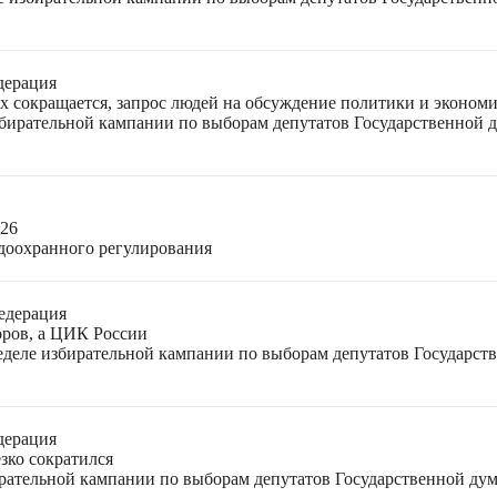
дерация
ях сокращается, запрос людей на обсуждение политики и экономи
избирательной кампании по выборам депутатов Государственной
026
доохранного регулирования
едерация
оров, а ЦИК России
неделе избирательной кампании по выборам депутатов Государс
дерация
зко сократился
ирательной кампании по выборам депутатов Государственной ду