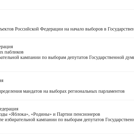
ъектов Российской Федерации на начало выборов в Государстве
ерация
ых пабликов
рательной кампании по выборам депутатов Государственной дум
ия
спределения мандатов на выборах региональных парламентов
едерация
езды «Яблока», «Родины» и Партии пенсионеров
ле избирательной кампании по выборам депутатов Государствен