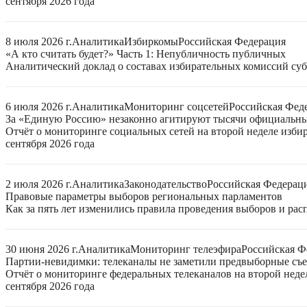
сентября 2026 года
8 июля 2026 г.
Аналитика
Избиркомы
Российская Федерация
«А кто считать будет?» Часть 1: Непубличность публичных
Аналитический доклад о составах избирательных комиссий суб
6 июля 2026 г.
Аналитика
Мониторинг соцсетей
Российская Фед
За «Единую Россию» незаконно агитируют тысячи официальн
Отчёт о мониторинге социальных сетей на второй неделе изби
сентября 2026 года
2 июля 2026 г.
Аналитика
Законодательство
Российская Федерац
Правовые параметры выборов региональных парламентов
Как за пять лет изменились правила проведения выборов и ра
30 июня 2026 г.
Аналитика
Мониторинг телеэфира
Российская Ф
Партии-невидимки: телеканалы не заметили предвыборные съ
Отчёт о мониторинге федеральных телеканалов на второй неде
сентября 2026 года