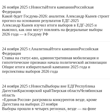
26 ноября 2025 г.
Новость
Итоги кампании
Российская
Федерация
Какой будет Госдума-2026: аналитик Александр Кынев строит
прогноз на основании результатов ЕДГ-2025
Александр Кынев изучил итоги выборов в ЕДГ-2025 и
выяснил, как они могут повлиять на федеральные выборы
2026 года — в Госдуму РФ
24 ноября 2025 г.
Аналитика
Итоги кампании
Российская
Федерация
Ставка на статус-кво, административная мобилизация и
гипотетические признаки начала политической активизации
Общие итоги избирательной кампании 2025 года и
перспективы выборов 2026 года
24 ноября 2025 г.
Новость
Выборы вне ЕДГ
Республика
Дагестан
Красноярский край
Тверская область
Челябинская
область
«Единая Россия» разгромила конкурентов везде, кроме
Дагестана на выборах 23 ноября
Выборы прошли в четырех регионах, везде — на фоне