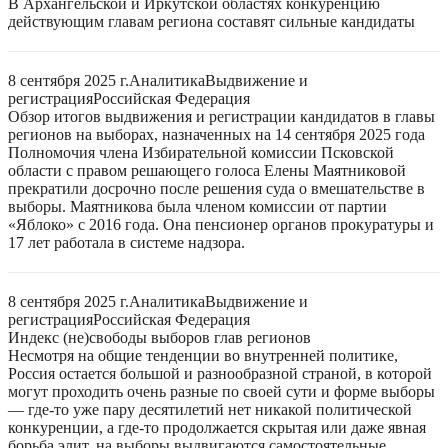
В Архангельской и Иркутской областях конкуренцию
действующим главам региона составят сильные кандидаты
8 сентября 2025 г.
Аналитика
Выдвижение и
регистрация
Российская Федерация
Обзор итогов выдвижения и регистрации кандидатов в главы
регионов на выборах, назначенных на 14 сентября 2025 года
Полномочия члена Избирательной комиссии Псковской
области с правом решающего голоса Елены Маятниковой
прекратили досрочно после решения суда о вмешательстве в
выборы. Маятникова была членом комиссии от партии
«Яблоко» с 2016 года. Она пенсионер органов прокуратуры и
17 лет работала в системе надзора.
8 сентября 2025 г.
Аналитика
Выдвижение и
регистрация
Российская Федерация
Индекс (не)свободы выборов глав регионов
Несмотря на общие тенденции во внутренней политике,
Россия остается большой и разнообразной страной, в которой
могут проходить очень разные по своей сути и форме выборы
— где-то уже пару десятилетий нет никакой политической
конкуренции, а где-то продолжается скрытая или даже явная
борьба элит, на выборы выдвигаются самостоятельные