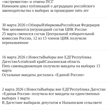
«экстремистов» и отмена ПСГ
Начинаем цикл публикаций о деградации российского
законодательства о выборах за прошедшие пять лет
30 марта 2026 г.
Обзоры
Избиркомы
Российская Федерация
Чем запомнится (не)ушедший состав ЦИК России
25 марта сменился состав Центральной избирательной
комиссии России, 12 из 15 членов ЦИК получили
переназначение
16 марта 2026 г.
Новость
Выборы вне ЕДГ
Республика
Дагестан
Алтайский край
Сахалинская область
Пять самовыдвиженцев получили мандаты на выборах 15
марта
Остальные мандаты достались «Единой России»
2 марта 2026 г.
Новость
Выборы вне ЕДГ
Республика Дагестан
«Единая Россия» получила все мандаты на единственных
выборах 1 марта
В Дагестане выбирали депутатов в Нахкинском сельсовете