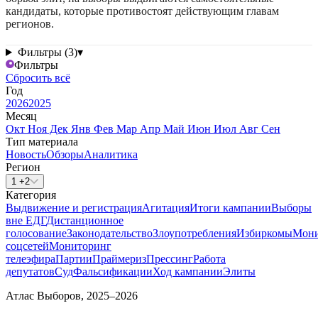
кандидаты, которые противостоят действующим главам
регионов.
Фильтры (3)
▾
Фильтры
Сбросить всё
Год
2026
2025
Месяц
Окт
Ноя
Дек
Янв
Фев
Мар
Апр
Май
Июн
Июл
Авг
Сен
Тип материала
Новость
Обзоры
Аналитика
Регион
1 +2
Категория
Выдвижение и регистрация
Агитация
Итоги кампании
Выборы
вне ЕДГ
Дистанционное
голосование
Законодательство
Злоупотребления
Избиркомы
Мони
соцсетей
Мониторинг
телеэфира
Партии
Праймериз
Прессинг
Работа
депутатов
Суд
Фальсификации
Ход кампании
Элиты
Атлас Выборов, 2025–2026