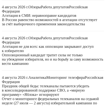
4 августа 2026 г.
Обзоры
Работа депутатов
Российская
Федерация
Агитация в СМИ: неравноправие кандидатов
В России равенство возможностей в агитации отсутствует
за счёт выборочного применения законодательства
4 августа 2026 г.
Обзоры
Работа депутатов
Российская
Федерация
Агитация не для всех: как оппозиции закрывают доступ
к избирателю
Оппозиционный кандидат тратит силы не только
на убеждение избирателя, но и на борьбу за саму возможность
вести кампанию
4 августа 2026 г.
Аналитика
Мониторинг телеэфира
Российская
Федерация
Праздник общей беды: телеканалы пытаются убедить
в консолидированной поддержке СВО, а «мирную
программу» «Яблока» игнорируют
Отчет о мониторинге федеральных телеканалов на седьмой
неделе (27 июля — 2 августа) избирательной кампании по