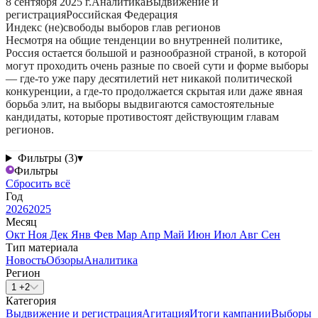
8 сентября 2025 г.
Аналитика
Выдвижение и
регистрация
Российская Федерация
Индекс (не)свободы выборов глав регионов
Несмотря на общие тенденции во внутренней политике,
Россия остается большой и разнообразной страной, в которой
могут проходить очень разные по своей сути и форме выборы
— где-то уже пару десятилетий нет никакой политической
конкуренции, а где-то продолжается скрытая или даже явная
борьба элит, на выборы выдвигаются самостоятельные
кандидаты, которые противостоят действующим главам
регионов.
Фильтры (3)
▾
Фильтры
Сбросить всё
Год
2026
2025
Месяц
Окт
Ноя
Дек
Янв
Фев
Мар
Апр
Май
Июн
Июл
Авг
Сен
Тип материала
Новость
Обзоры
Аналитика
Регион
1 +2
Категория
Выдвижение и регистрация
Агитация
Итоги кампании
Выборы