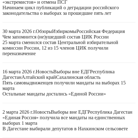
«экстремистов» и отмена ПСГ
Начинаем цикл публикаций о деградации российского
законодательства о выборах за прошедшие пять лет
30 марта 2026 г.
Обзоры
Избиркомы
Российская Федерация
Чем запомнится (не)ушедший состав ЦИК России
25 марта сменился состав Центральной избирательной
комиссии России, 12 из 15 членов ЦИК получили
переназначение
16 марта 2026 г.
Новость
Выборы вне ЕДГ
Республика
Дагестан
Алтайский край
Сахалинская область
Пять самовыдвиженцев получили мандаты на выборах 15
марта
Остальные мандаты достались «Единой России»
2 марта 2026 г.
Новость
Выборы вне ЕДГ
Республика Дагестан
«Единая Россия» получила все мандаты на единственных
выборах 1 марта
В Дагестане выбирали депутатов в Нахкинском сельсовете