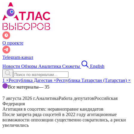
О проекте
Telegram-канал
Новости
Обзоры
Аналитика
Сюжеты
English
1
×
Республика Дагестан
×
Республика Татарстан (Татарстан)
×
Все материалы
— 35
7 августа 2026 г.
Аналитика
Работа депутатов
Российская
Федерация
Агитация в соцсетях: неравноправие кандидатов
После запрета ряда соцсетей в 2022 году агитационные
возможности оппозиции существенно сократились, а риски
увеличились