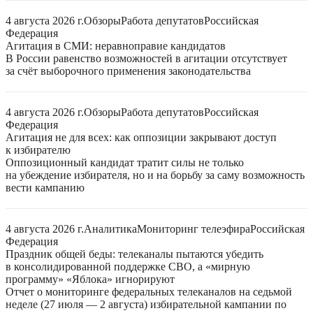
4 августа 2026 г.
Обзоры
Работа депутатов
Российская
Федерация
Агитация в СМИ: неравноправие кандидатов
В России равенство возможностей в агитации отсутствует
за счёт выборочного применения законодательства
4 августа 2026 г.
Обзоры
Работа депутатов
Российская
Федерация
Агитация не для всех: как оппозиции закрывают доступ
к избирателю
Оппозиционный кандидат тратит силы не только
на убеждение избирателя, но и на борьбу за саму возможность
вести кампанию
4 августа 2026 г.
Аналитика
Мониторинг телеэфира
Российская
Федерация
Праздник общей беды: телеканалы пытаются убедить
в консолидированной поддержке СВО, а «мирную
программу» «Яблока» игнорируют
Отчет о мониторинге федеральных телеканалов на седьмой
неделе (27 июля — 2 августа) избирательной кампании по