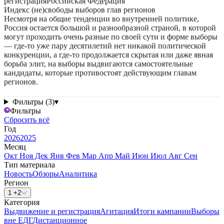
регистрация
Российская Федерация
Индекс (не)свободы выборов глав регионов
Несмотря на общие тенденции во внутренней политике,
Россия остается большой и разнообразной страной, в которой
могут проходить очень разные по своей сути и форме выборы
— где-то уже пару десятилетий нет никакой политической
конкуренции, а где-то продолжается скрытая или даже явная
борьба элит, на выборы выдвигаются самостоятельные
кандидаты, которые противостоят действующим главам
регионов.
Фильтры (3)
▾
Фильтры
Сбросить всё
Год
2026
2025
Месяц
Окт
Ноя
Дек
Янв
Фев
Мар
Апр
Май
Июн
Июл
Авг
Сен
Тип материала
Новость
Обзоры
Аналитика
Регион
1 +2
Категория
Выдвижение и регистрация
Агитация
Итоги кампании
Выборы
вне ЕДГ
Дистанционное