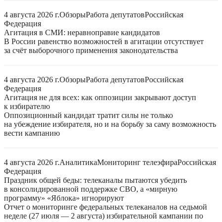
4 августа 2026 г.
Обзоры
Работа депутатов
Российская
Федерация
Агитация в СМИ: неравноправие кандидатов
В России равенство возможностей в агитации отсутствует
за счёт выборочного применения законодательства
4 августа 2026 г.
Обзоры
Работа депутатов
Российская
Федерация
Агитация не для всех: как оппозиции закрывают доступ
к избирателю
Оппозиционный кандидат тратит силы не только
на убеждение избирателя, но и на борьбу за саму возможность
вести кампанию
4 августа 2026 г.
Аналитика
Мониторинг телеэфира
Российская
Федерация
Праздник общей беды: телеканалы пытаются убедить
в консолидированной поддержке СВО, а «мирную
программу» «Яблока» игнорируют
Отчет о мониторинге федеральных телеканалов на седьмой
неделе (27 июля — 2 августа) избирательной кампании по