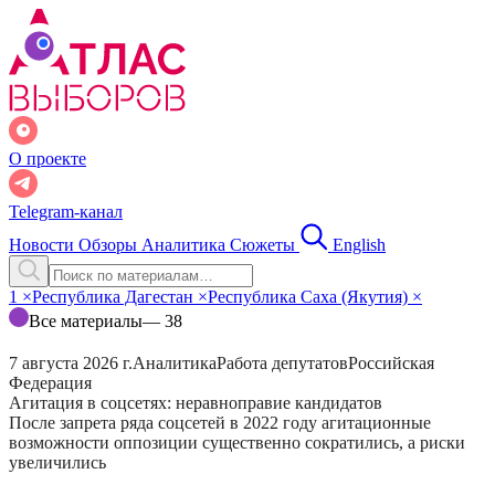
О проекте
Telegram-канал
Новости
Обзоры
Аналитика
Сюжеты
English
1
×
Республика Дагестан
×
Республика Саха (Якутия)
×
Все материалы
— 38
7 августа 2026 г.
Аналитика
Работа депутатов
Российская
Федерация
Агитация в соцсетях: неравноправие кандидатов
После запрета ряда соцсетей в 2022 году агитационные
возможности оппозиции существенно сократились, а риски
увеличились