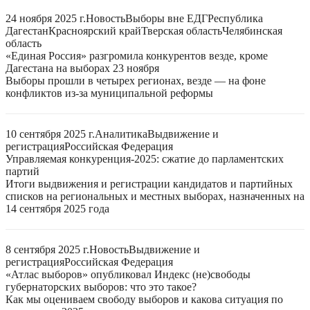
24 ноября 2025 г.
Новость
Выборы вне ЕДГ
Республика
Дагестан
Красноярский край
Тверская область
Челябинская
область
«Единая Россия» разгромила конкурентов везде, кроме
Дагестана на выборах 23 ноября
Выборы прошли в четырех регионах, везде — на фоне
конфликтов из-за муниципальной реформы
10 сентября 2025 г.
Аналитика
Выдвижение и
регистрация
Российская Федерация
Управляемая конкуренция-2025: сжатие до парламентских
партий
Итоги выдвижения и регистрации кандидатов и партийных
списков на региональных и местных выборах, назначенных на
14 сентября 2025 года
8 сентября 2025 г.
Новость
Выдвижение и
регистрация
Российская Федерация
«Атлас выборов» опубликовал Индекс (не)свободы
губернаторских выборов: что это такое?
Как мы оцениваем свободу выборов и какова ситуация по