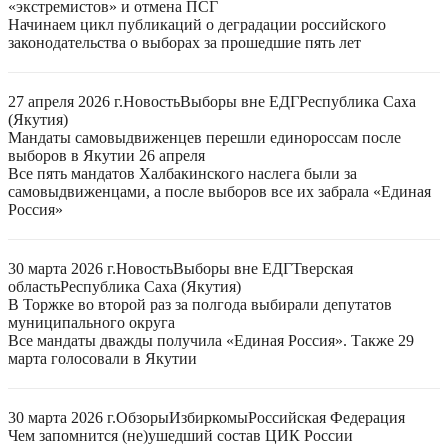
«экстремистов» и отмена ПСГ
Начинаем цикл публикаций о деградации российского
законодательства о выборах за прошедшие пять лет
27 апреля 2026 г.
Новость
Выборы вне ЕДГ
Республика Саха
(Якутия)
Мандаты самовыдвиженцев перешли единороссам после
выборов в Якутии 26 апреля
Все пять мандатов Халбакинского наслега были за
самовыдвиженцами, а после выборов все их забрала «Единая
Россия»
30 марта 2026 г.
Новость
Выборы вне ЕДГ
Тверская
область
Республика Саха (Якутия)
В Торжке во второй раз за полгода выбирали депутатов
муниципального округа
Все мандаты дважды получила «Единая Россия». Также 29
марта голосовали в Якутии
30 марта 2026 г.
Обзоры
Избиркомы
Российская Федерация
Чем запомнится (не)ушедший состав ЦИК России