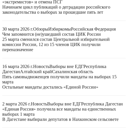
«экстремистов» и отмена ПСГ
Начинаем цикл публикаций о деградации российского
законодательства о выборах за прошедшие пять лет
30 марта 2026 г.
Обзоры
Избиркомы
Российская Федерация
Чем запомнится (не)ушедший состав ЦИК России
25 марта сменился состав Центральной избирательной
комиссии России, 12 из 15 членов ЦИК получили
переназначение
16 марта 2026 г.
Новость
Выборы вне ЕДГ
Республика
Дагестан
Алтайский край
Сахалинская область
Пять самовыдвиженцев получили мандаты на выборах 15
марта
Остальные мандаты достались «Единой России»
2 марта 2026 г.
Новость
Выборы вне ЕДГ
Республика Дагестан
«Единая Россия» получила все мандаты на единственных
выборах 1 марта
В Дагестане выбирали депутатов в Нахкинском сельсовете