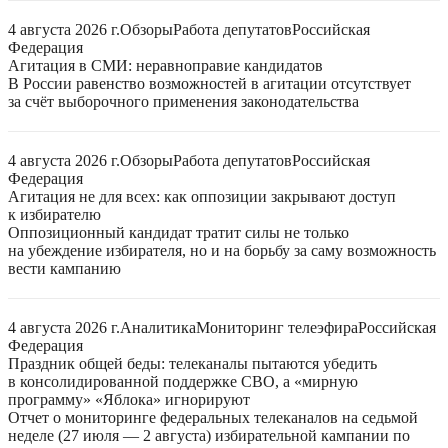
4 августа 2026 г.
Обзоры
Работа депутатов
Российская
Федерация
Агитация в СМИ: неравноправие кандидатов
В России равенство возможностей в агитации отсутствует
за счёт выборочного применения законодательства
4 августа 2026 г.
Обзоры
Работа депутатов
Российская
Федерация
Агитация не для всех: как оппозиции закрывают доступ
к избирателю
Оппозиционный кандидат тратит силы не только
на убеждение избирателя, но и на борьбу за саму возможность
вести кампанию
4 августа 2026 г.
Аналитика
Мониторинг телеэфира
Российская
Федерация
Праздник общей беды: телеканалы пытаются убедить
в консолидированной поддержке СВО, а «мирную
программу» «Яблока» игнорируют
Отчет о мониторинге федеральных телеканалов на седьмой
неделе (27 июля — 2 августа) избирательной кампании по