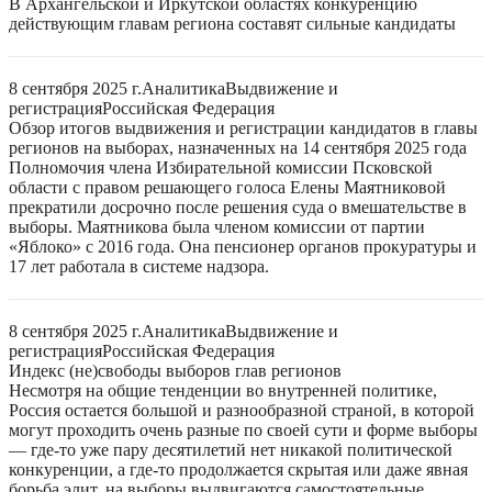
В Архангельской и Иркутской областях конкуренцию
действующим главам региона составят сильные кандидаты
8 сентября 2025 г.
Аналитика
Выдвижение и
регистрация
Российская Федерация
Обзор итогов выдвижения и регистрации кандидатов в главы
регионов на выборах, назначенных на 14 сентября 2025 года
Полномочия члена Избирательной комиссии Псковской
области с правом решающего голоса Елены Маятниковой
прекратили досрочно после решения суда о вмешательстве в
выборы. Маятникова была членом комиссии от партии
«Яблоко» с 2016 года. Она пенсионер органов прокуратуры и
17 лет работала в системе надзора.
8 сентября 2025 г.
Аналитика
Выдвижение и
регистрация
Российская Федерация
Индекс (не)свободы выборов глав регионов
Несмотря на общие тенденции во внутренней политике,
Россия остается большой и разнообразной страной, в которой
могут проходить очень разные по своей сути и форме выборы
— где-то уже пару десятилетий нет никакой политической
конкуренции, а где-то продолжается скрытая или даже явная
борьба элит, на выборы выдвигаются самостоятельные