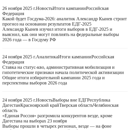
26 ноября 2025 г.
Новость
Итоги кампании
Российская
Федерация
Какой будет Госдума-2026: аналитик Александр Кынев строит
прогноз на основании результатов ЕДГ-2025
Александр Кынев изучил итоги выборов в ЕДГ-2025 и
выяснил, как они могут повлиять на федеральные выборы
2026 года — в Госдуму РФ
24 ноября 2025 г.
Аналитика
Итоги кампании
Российская
Федерация
Ставка на статус-кво, административная мобилизация и
гипотетические признаки начала политической активизации
Общие итоги избирательной кампании 2025 года и
перспективы выборов 2026 года
24 ноября 2025 г.
Новость
Выборы вне ЕДГ
Республика
Дагестан
Красноярский край
Тверская область
Челябинская
область
«Единая Россия» разгромила конкурентов везде, кроме
Дагестана на выборах 23 ноября
Выборы прошли в четырех регионах, везде — на фоне