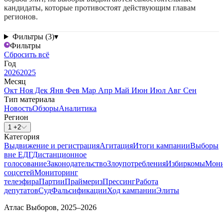
кандидаты, которые противостоят действующим главам
регионов.
Фильтры (3)
▾
Фильтры
Сбросить всё
Год
2026
2025
Месяц
Окт
Ноя
Дек
Янв
Фев
Мар
Апр
Май
Июн
Июл
Авг
Сен
Тип материала
Новость
Обзоры
Аналитика
Регион
1 +2
Категория
Выдвижение и регистрация
Агитация
Итоги кампании
Выборы
вне ЕДГ
Дистанционное
голосование
Законодательство
Злоупотребления
Избиркомы
Мони
соцсетей
Мониторинг
телеэфира
Партии
Праймериз
Прессинг
Работа
депутатов
Суд
Фальсификации
Ход кампании
Элиты
Атлас Выборов, 2025–2026