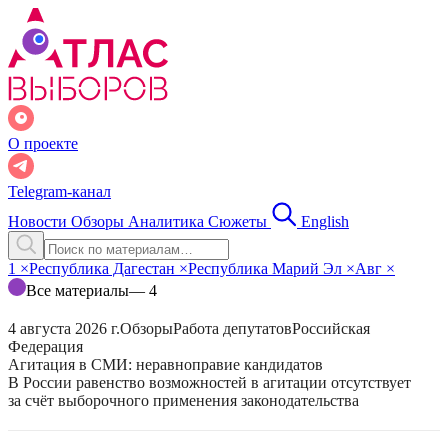
О проекте
Telegram-канал
Новости
Обзоры
Аналитика
Сюжеты
English
1
×
Республика Дагестан
×
Республика Марий Эл
×
Авг
×
Все материалы
— 4
4 августа 2026 г.
Обзоры
Работа депутатов
Российская
Федерация
Агитация в СМИ: неравноправие кандидатов
В России равенство возможностей в агитации отсутствует
за счёт выборочного применения законодательства