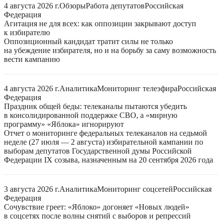
4 августа 2026 г.
Обзоры
Работа депутатов
Российская
Федерация
Агитация не для всех: как оппозиции закрывают доступ
к избирателю
Оппозиционный кандидат тратит силы не только
на убеждение избирателя, но и на борьбу за саму возможность
вести кампанию
4 августа 2026 г.
Аналитика
Мониторинг телеэфира
Российская
Федерация
Праздник общей беды: телеканалы пытаются убедить
в консолидированной поддержке СВО, а «мирную
программу» «Яблока» игнорируют
Отчет о мониторинге федеральных телеканалов на седьмой
неделе (27 июля — 2 августа) избирательной кампании по
выборам депутатов Государственной думы Российской
Федерации IX созыва, назначенным на 20 сентября 2026 года
3 августа 2026 г.
Аналитика
Мониторинг соцсетей
Российская
Федерация
Сочувствие греет: «Яблоко» догоняет «Новых людей»
в соцсетях после волны снятий с выборов и репрессий