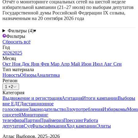
Отчёт о мониторинге социальных сетей на шестой неделе
избирательной кампании (21–27 июля) по выборам депутатов
Государственной думы Российской Федерации IX созыва,
назначенным на 20 сентября 2026 года
Фильтры (4)
▾
Фильтры
Сбросить всё
Год
2026
2025
Месяц
Окт
Ноя
Дек
Янв
Фев
Мар
Апр
Май
Июн
Июл
Авг
Сен
Тип материала
Новость
Обзоры
Аналитика
Регион
1 +2
Категория
Выдвижение и регистрация
Агитация
Итоги кампании
Выборы
вне ЕДГ
Дистанционное
голосование
Законодательство
Злоупотребления
Избиркомы
Мони
соцсетей
Мониторинг
телеэфира
Партии
Праймериз
Прессинг
Работа
депутатов
Суд
Фальсификации
Ход кампании
Элиты
Атлас Выборов, 2025–2026