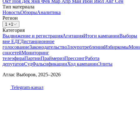
Окт
Ноя
Дек
Янв
Фев
Мар
Апр
Май
Июн
Июл
Авг
Сен
Тип материала
Новость
Обзоры
Аналитика
Регион
1 +1
Категория
Выдвижение и регистрация
Агитация
Итоги кампании
Выборы
вне ЕДГ
Дистанционное
голосование
Законодательство
Злоупотребления
Избиркомы
Мони
соцсетей
Мониторинг
телеэфира
Партии
Праймериз
Прессинг
Работа
депутатов
Суд
Фальсификации
Ход кампании
Элиты
Атлас Выборов, 2025–2026
Telegram-канал