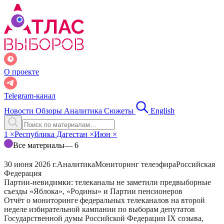
О проекте
Telegram-канал
Новости
Обзоры
Аналитика
Сюжеты
English
1
×
Республика Дагестан
×
Июн
×
Все материалы
— 6
30 июня 2026 г.
Аналитика
Мониторинг телеэфира
Российская
Федерация
Партии-невидимки: телеканалы не заметили предвыборные
съезды «Яблока», «Родины» и Партии пенсионеров
Отчёт о мониторинге федеральных телеканалов на второй
неделе избирательной кампании по выборам депутатов
Государственной думы Российской Федерации IX созыва,