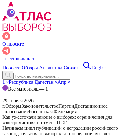
О проекте
Telegram-канал
Новости
Обзоры
Аналитика
Сюжеты
English
1
×
Республика Дагестан
×
Апр
×
Все материалы
— 1
29 апреля 2026
г.
Обзоры
Законодательство
Партии
Дистанционное
голосование
Российская Федерация
Как ужесточали законы о выборах: ограничения для
«экстремистов» и отмена ПСГ
Начинаем цикл публикаций о деградации российского
законодательства о выборах за прошедшие пять лет