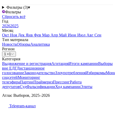
Фильтры (3)
▾
Фильтры
Сбросить всё
Год
2026
2025
Месяц
Окт
Ноя
Дек
Янв
Фев
Мар
Апр
Май
Июн
Июл
Авг
Сен
Тип материала
Новость
Обзоры
Аналитика
Регион
1 +1
Категория
Выдвижение и регистрация
Агитация
Итоги кампании
Выборы
вне ЕДГ
Дистанционное
голосование
Законодательство
Злоупотребления
Избиркомы
Мони
соцсетей
Мониторинг
телеэфира
Партии
Праймериз
Прессинг
Работа
депутатов
Суд
Фальсификации
Ход кампании
Элиты
Атлас Выборов, 2025–2026
Telegram-канал