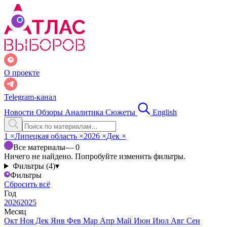
О проекте
Telegram-канал
Новости
Обзоры
Аналитика
Сюжеты
English
1
×
Липецкая область
×
2026
×
Дек
×
Все материалы
— 0
Ничего не найдено. Попробуйте изменить фильтры.
Фильтры (4)
▾
Фильтры
Сбросить всё
Год
2026
2025
Месяц
Окт
Ноя
Дек
Янв
Фев
Мар
Апр
Май
Июн
Июл
Авг
Сен