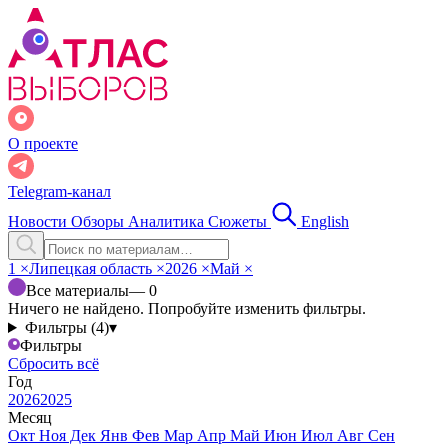
О проекте
Telegram-канал
Новости
Обзоры
Аналитика
Сюжеты
English
1
×
Липецкая область
×
2026
×
Май
×
Все материалы
— 0
Ничего не найдено. Попробуйте изменить фильтры.
Фильтры (4)
▾
Фильтры
Сбросить всё
Год
2026
2025
Месяц
Окт
Ноя
Дек
Янв
Фев
Мар
Апр
Май
Июн
Июл
Авг
Сен