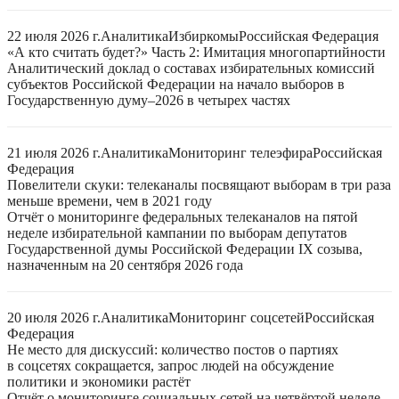
22 июля 2026 г.
Аналитика
Избиркомы
Российская Федерация
«А кто считать будет?» Часть 2: Имитация многопартийности
Аналитический доклад о составах избирательных комиссий
субъектов Российской Федерации на начало выборов в
Государственную думу–2026 в четырех частях
21 июля 2026 г.
Аналитика
Мониторинг телеэфира
Российская
Федерация
Повелители скуки: телеканалы посвящают выборам в три раза
меньше времени, чем в 2021 году
Отчёт о мониторинге федеральных телеканалов на пятой
неделе избирательной кампании по выборам депутатов
Государственной думы Российской Федерации IX созыва,
назначенным на 20 сентября 2026 года
20 июля 2026 г.
Аналитика
Мониторинг соцсетей
Российская
Федерация
Не место для дискуссий: количество постов о партиях
в соцсетях сокращается, запрос людей на обсуждение
политики и экономики растёт
Отчёт о мониторинге социальных сетей на четвёртой неделе