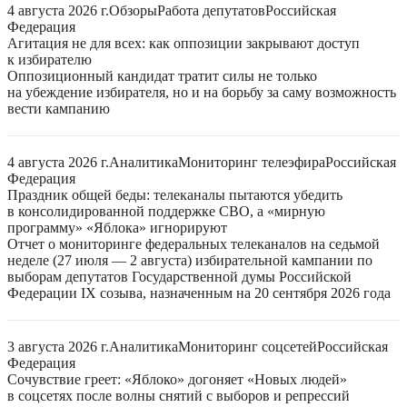
4 августа 2026 г.
Обзоры
Работа депутатов
Российская
Федерация
Агитация не для всех: как оппозиции закрывают доступ
к избирателю
Оппозиционный кандидат тратит силы не только
на убеждение избирателя, но и на борьбу за саму возможность
вести кампанию
4 августа 2026 г.
Аналитика
Мониторинг телеэфира
Российская
Федерация
Праздник общей беды: телеканалы пытаются убедить
в консолидированной поддержке СВО, а «мирную
программу» «Яблока» игнорируют
Отчет о мониторинге федеральных телеканалов на седьмой
неделе (27 июля — 2 августа) избирательной кампании по
выборам депутатов Государственной думы Российской
Федерации IX созыва, назначенным на 20 сентября 2026 года
3 августа 2026 г.
Аналитика
Мониторинг соцсетей
Российская
Федерация
Сочувствие греет: «Яблоко» догоняет «Новых людей»
в соцсетях после волны снятий с выборов и репрессий