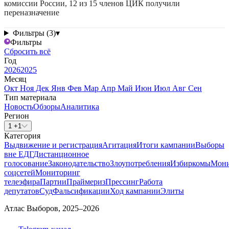
комиссии России, 12 из 15 членов ЦИК получили
переназначение
Фильтры (3)
▾
Фильтры
Сбросить всё
Год
2026
2025
Месяц
Окт
Ноя
Дек
Янв
Фев
Мар
Апр
Май
Июн
Июл
Авг
Сен
Тип материала
Новость
Обзоры
Аналитика
Регион
1 +1
Категория
Выдвижение и регистрация
Агитация
Итоги кампании
Выборы
вне ЕДГ
Дистанционное
голосование
Законодательство
Злоупотребления
Избиркомы
Мони
соцсетей
Мониторинг
телеэфира
Партии
Праймериз
Прессинг
Работа
депутатов
Суд
Фальсификации
Ход кампании
Элиты
Атлас Выборов, 2025–2026