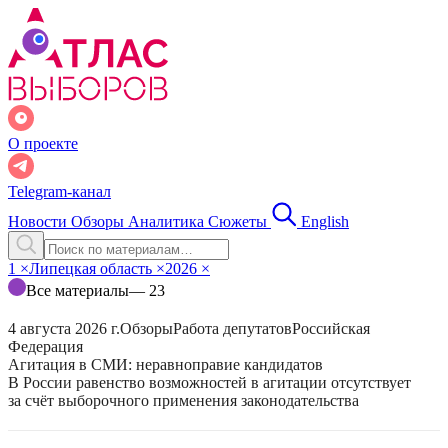
О проекте
Telegram-канал
Новости
Обзоры
Аналитика
Сюжеты
English
1
×
Липецкая область
×
2026
×
Все материалы
— 23
4 августа 2026 г.
Обзоры
Работа депутатов
Российская
Федерация
Агитация в СМИ: неравноправие кандидатов
В России равенство возможностей в агитации отсутствует
за счёт выборочного применения законодательства