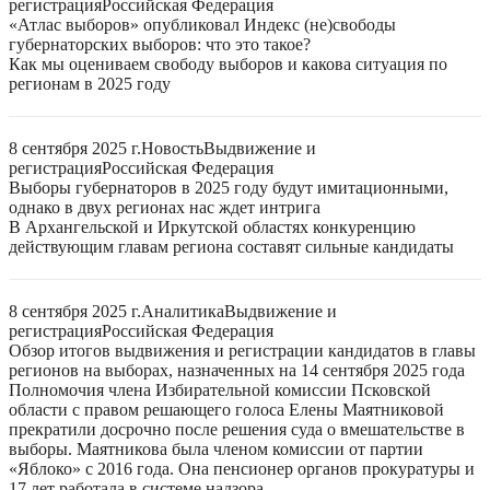
регистрация
Российская Федерация
«Атлас выборов» опубликовал Индекс (не)свободы
губернаторских выборов: что это такое?
Как мы оцениваем свободу выборов и какова ситуация по
регионам в 2025 году
8 сентября 2025 г.
Новость
Выдвижение и
регистрация
Российская Федерация
Выборы губернаторов в 2025 году будут имитационными,
однако в двух регионах нас ждет интрига
В Архангельской и Иркутской областях конкуренцию
действующим главам региона составят сильные кандидаты
8 сентября 2025 г.
Аналитика
Выдвижение и
регистрация
Российская Федерация
Обзор итогов выдвижения и регистрации кандидатов в главы
регионов на выборах, назначенных на 14 сентября 2025 года
Полномочия члена Избирательной комиссии Псковской
области с правом решающего голоса Елены Маятниковой
прекратили досрочно после решения суда о вмешательстве в
выборы. Маятникова была членом комиссии от партии
«Яблоко» с 2016 года. Она пенсионер органов прокуратуры и
17 лет работала в системе надзора.