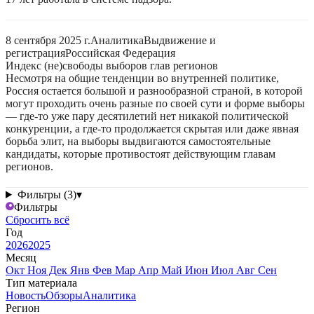
8 сентября 2025 г.
Аналитика
Выдвижение и
регистрация
Российская Федерация
Индекс (не)свободы выборов глав регионов
Несмотря на общие тенденции во внутренней политике,
Россия остается большой и разнообразной страной, в которой
могут проходить очень разные по своей сути и форме выборы
— где-то уже пару десятилетий нет никакой политической
конкуренции, а где-то продолжается скрытая или даже явная
борьба элит, на выборы выдвигаются самостоятельные
кандидаты, которые противостоят действующим главам
регионов.
Фильтры (3)
▾
Фильтры
Сбросить всё
Год
2026
2025
Месяц
Окт
Ноя
Дек
Янв
Фев
Мар
Апр
Май
Июн
Июл
Авг
Сен
Тип материала
Новость
Обзоры
Аналитика
Регион