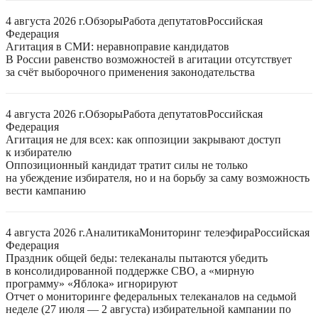
4 августа 2026 г.
Обзоры
Работа депутатов
Российская
Федерация
Агитация в СМИ: неравноправие кандидатов
В России равенство возможностей в агитации отсутствует
за счёт выборочного применения законодательства
4 августа 2026 г.
Обзоры
Работа депутатов
Российская
Федерация
Агитация не для всех: как оппозиции закрывают доступ
к избирателю
Оппозиционный кандидат тратит силы не только
на убеждение избирателя, но и на борьбу за саму возможность
вести кампанию
4 августа 2026 г.
Аналитика
Мониторинг телеэфира
Российская
Федерация
Праздник общей беды: телеканалы пытаются убедить
в консолидированной поддержке СВО, а «мирную
программу» «Яблока» игнорируют
Отчет о мониторинге федеральных телеканалов на седьмой
неделе (27 июля — 2 августа) избирательной кампании по