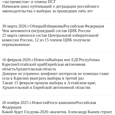
«экстремистов» и отмена ПСГ
Начинаем цикл публикаций о деградации российского
законодательства о выборах за прошедшие пять лет
30 марта 2026 г.
Обзоры
Избиркомы
Российская Федерация
Чем запомнится (не)ушедший состав ЦИК России
25 марта сменился состав Центральной избирательной
комиссии России, 12 из 15 членов ЦИК получили
переназначение
16 февраля 2026 г.
Новость
Выборы вне ЕДГ
Республика
Карелия
Алтайский край
Еврейская автономная
область
Архангельская область
Доверие не утрачено: конфликт интересов не помешал главе
села в Карелии выиграть выборы в третий раз
Также 15 февраля прошли выборы в Алтайском крае,
Архангельской и Еврейской автономной областях
26 ноября 2025 г.
Новость
Итоги кампании
Российская
Федерация
Какой будет Госдума-2026: аналитик Александр Кынев строит