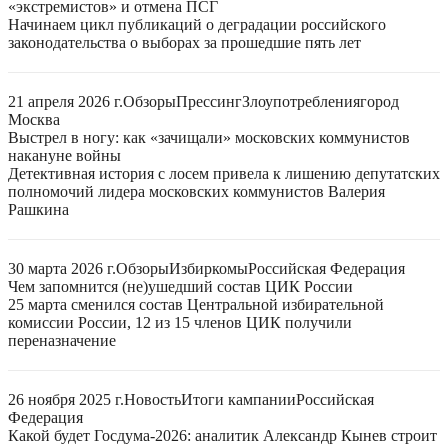
«экстремистов» и отмена ПСГ
Начинаем цикл публикаций о деградации российского
законодательства о выборах за прошедшие пять лет
21 апреля 2026 г.
Обзоры
Прессинг
Злоупотребления
город
Москва
Выстрел в ногу: как «зачищали» московских коммунистов
накануне войны
Детективная история с лосем привела к лишению депутатских
полномочий лидера московских коммунистов Валерия
Рашкина
30 марта 2026 г.
Обзоры
Избиркомы
Российская Федерация
Чем запомнится (не)ушедший состав ЦИК России
25 марта сменился состав Центральной избирательной
комиссии России, 12 из 15 членов ЦИК получили
переназначение
26 ноября 2025 г.
Новость
Итоги кампании
Российская
Федерация
Какой будет Госдума-2026: аналитик Александр Кынев строит