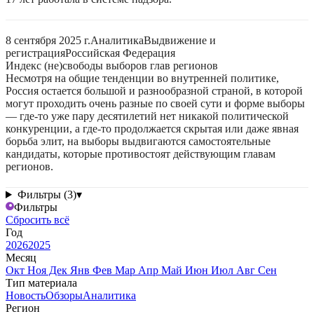
8 сентября 2025 г.
Аналитика
Выдвижение и
регистрация
Российская Федерация
Индекс (не)свободы выборов глав регионов
Несмотря на общие тенденции во внутренней политике,
Россия остается большой и разнообразной страной, в которой
могут проходить очень разные по своей сути и форме выборы
— где-то уже пару десятилетий нет никакой политической
конкуренции, а где-то продолжается скрытая или даже явная
борьба элит, на выборы выдвигаются самостоятельные
кандидаты, которые противостоят действующим главам
регионов.
Фильтры (3)
▾
Фильтры
Сбросить всё
Год
2026
2025
Месяц
Окт
Ноя
Дек
Янв
Фев
Мар
Апр
Май
Июн
Июл
Авг
Сен
Тип материала
Новость
Обзоры
Аналитика
Регион