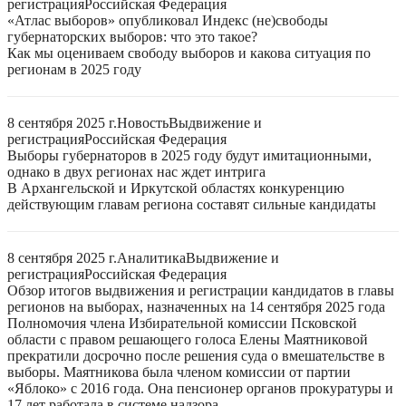
регистрация
Российская Федерация
«Атлас выборов» опубликовал Индекс (не)свободы
губернаторских выборов: что это такое?
Как мы оцениваем свободу выборов и какова ситуация по
регионам в 2025 году
8 сентября 2025 г.
Новость
Выдвижение и
регистрация
Российская Федерация
Выборы губернаторов в 2025 году будут имитационными,
однако в двух регионах нас ждет интрига
В Архангельской и Иркутской областях конкуренцию
действующим главам региона составят сильные кандидаты
8 сентября 2025 г.
Аналитика
Выдвижение и
регистрация
Российская Федерация
Обзор итогов выдвижения и регистрации кандидатов в главы
регионов на выборах, назначенных на 14 сентября 2025 года
Полномочия члена Избирательной комиссии Псковской
области с правом решающего голоса Елены Маятниковой
прекратили досрочно после решения суда о вмешательстве в
выборы. Маятникова была членом комиссии от партии
«Яблоко» с 2016 года. Она пенсионер органов прокуратуры и
17 лет работала в системе надзора.