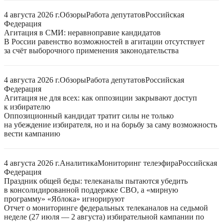
4 августа 2026 г.
Обзоры
Работа депутатов
Российская
Федерация
Агитация в СМИ: неравноправие кандидатов
В России равенство возможностей в агитации отсутствует
за счёт выборочного применения законодательства
4 августа 2026 г.
Обзоры
Работа депутатов
Российская
Федерация
Агитация не для всех: как оппозиции закрывают доступ
к избирателю
Оппозиционный кандидат тратит силы не только
на убеждение избирателя, но и на борьбу за саму возможность
вести кампанию
4 августа 2026 г.
Аналитика
Мониторинг телеэфира
Российская
Федерация
Праздник общей беды: телеканалы пытаются убедить
в консолидированной поддержке СВО, а «мирную
программу» «Яблока» игнорируют
Отчет о мониторинге федеральных телеканалов на седьмой
неделе (27 июля — 2 августа) избирательной кампании по