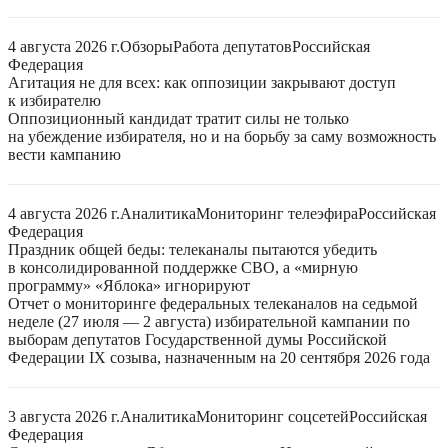
4 августа 2026 г.
Обзоры
Работа депутатов
Российская
Федерация
Агитация не для всех: как оппозиции закрывают доступ
к избирателю
Оппозиционный кандидат тратит силы не только
на убеждение избирателя, но и на борьбу за саму возможность
вести кампанию
4 августа 2026 г.
Аналитика
Мониторинг телеэфира
Российская
Федерация
Праздник общей беды: телеканалы пытаются убедить
в консолидированной поддержке СВО, а «мирную
программу» «Яблока» игнорируют
Отчет о мониторинге федеральных телеканалов на седьмой
неделе (27 июля — 2 августа) избирательной кампании по
выборам депутатов Государственной думы Российской
Федерации IX созыва, назначенным на 20 сентября 2026 года
3 августа 2026 г.
Аналитика
Мониторинг соцсетей
Российская
Федерация