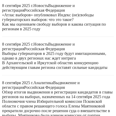
8 сентября 2025 г.
Новость
Выдвижение и
регистрация
Российская Федерация
«Атлас выборов» опубликовал Индекс (не)свободы
губернаторских выборов: что это такое?
Как мы оцениваем свободу выборов и какова ситуация по
регионам в 2025 году
8 сентября 2025 г.
Новость
Выдвижение и
регистрация
Российская Федерация
Выборы губернаторов в 2025 году будут имитационными,
однако в двух регионах нас ждет интрига
В Архангельской и Иркутской областях конкуренцию
действующим главам региона составят сильные кандидаты
8 сентября 2025 г.
Аналитика
Выдвижение и
регистрация
Российская Федерация
Обзор итогов выдвижения и регистрации кандидатов в главы
регионов на выборах, назначенных на 14 сентября 2025 года
Полномочия члена Избирательной комиссии Псковской
области с правом решающего голоса Елены Маятниковой
прекратили досрочно после решения суда о вмешательстве в
выборы. Маятникова была членом комиссии от партии