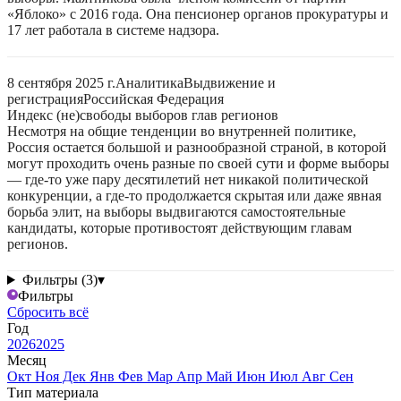
«Яблоко» с 2016 года. Она пенсионер органов прокуратуры и
17 лет работала в системе надзора.
8 сентября 2025 г.
Аналитика
Выдвижение и
регистрация
Российская Федерация
Индекс (не)свободы выборов глав регионов
Несмотря на общие тенденции во внутренней политике,
Россия остается большой и разнообразной страной, в которой
могут проходить очень разные по своей сути и форме выборы
— где-то уже пару десятилетий нет никакой политической
конкуренции, а где-то продолжается скрытая или даже явная
борьба элит, на выборы выдвигаются самостоятельные
кандидаты, которые противостоят действующим главам
регионов.
Фильтры (3)
▾
Фильтры
Сбросить всё
Год
2026
2025
Месяц
Окт
Ноя
Дек
Янв
Фев
Мар
Апр
Май
Июн
Июл
Авг
Сен
Тип материала