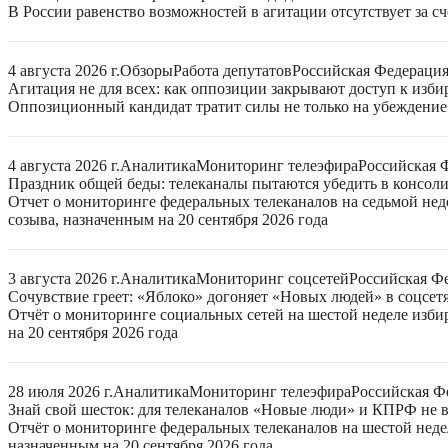
В России равенство возможностей в агитации отсутствует за с
4 августа 2026 г.
Обзоры
Работа депутатов
Российская Федераци
Агитация не для всех: как оппозиции закрывают доступ к изб
Оппозиционный кандидат тратит силы не только на убеждение 
4 августа 2026 г.
Аналитика
Мониторинг телеэфира
Российская 
Праздник общей беды: телеканалы пытаются убедить в консо
Отчет о мониторинге федеральных телеканалов на седьмой нед
созыва, назначенным на 20 сентября 2026 года
3 августа 2026 г.
Аналитика
Мониторинг соцсетей
Российская Ф
Сочувствие греет: «Яблоко» догоняет «Новых людей» в соцсет
Отчёт о мониторинге социальных сетей на шестой неделе изб
на 20 сентября 2026 года
28 июля 2026 г.
Аналитика
Мониторинг телеэфира
Российская Ф
Знай свой шесток: для телеканалов «Новые люди» и КПРФ не в
Отчёт о мониторинге федеральных телеканалов на шестой неде
назначенным на 20 сентября 2026 года