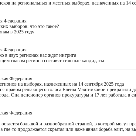
ков на региональных и местных выборах, назначенных на 14 се
ая Федерация
ких выборов: что это такое?
онам в 2025 году
ая Федерация
о в двух регионах нас ждет интрига
щим главам региона составят сильные кандидаты
ская Федерация
гионов на выборах, назначенных на 14 сентября 2025 года
 с правом решающего голоса Елены Маятниковой прекратили до
ода. Она пенсионер органов прокуратуры и 17 лет работала в си
ская Федерация
остается большой и разнообразной страной, в которой могут пр
а где-то продолжается скрытая или даже явная борьба элит, на