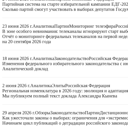
Партийная система на старте избирательной кампании ЕДГ-20
Сколько партий смогут участвовать в выборах депутатов Госдум
23 июня 2026 г.
Аналитика
Партии
Мониторинг телеэфира
Росси
В зоне особого невнимания: телеканалы игнорируют старт выб
Отчёт о мониторинге федеральных телеканалов на первой нед
на 20 сентября 2026 года
18 июня 2026 г.
Аналитика
Законодательство
Российская Федера
Изменения федерального избирательного законодательства с ию
Аналитический доклад
2 июня 2026 г.
Аналитика
Элиты
Российская Федерация
Региональная номенклатура в 2026 году: эволюция и адаптаци
Мы публикуем полный текст доклада Александра Кынева
29 апреля 2026 г.
Обзоры
Законодательство
Партии
Дистанционно
Как ужесточали законы о выборах: ограничения для «экстреми
Начинаем цикл публикаций о деградации российского законода