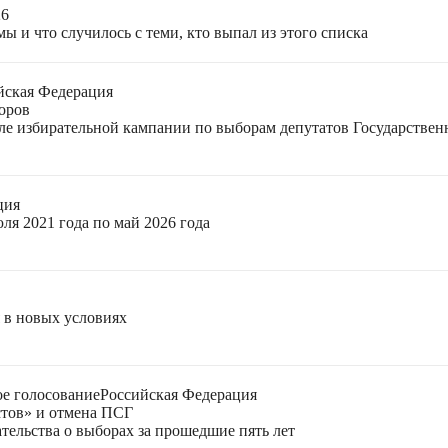
26
ы и что случилось с теми, кто выпал из этого списка
йская Федерация
оров
еле избирательной кампании по выборам депутатов Государстве
ция
ля 2021 года по май 2026 года
я в новых условиях
е голосование
Российская Федерация
стов» и отмена ПСГ
тельства о выборах за прошедшие пять лет