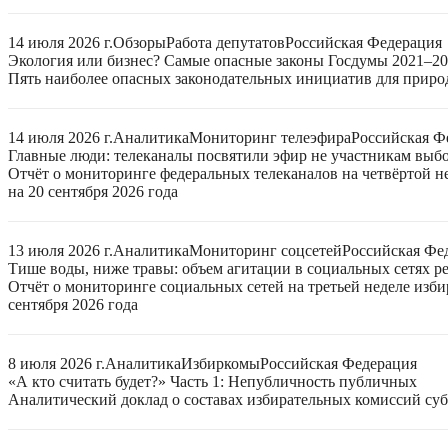
14 июля 2026 г.
Обзоры
Работа депутатов
Российская Федерация
Экология или бизнес? Самые опасные законы Госдумы 2021–2
Пять наиболее опасных законодательных инициатив для приро
14 июля 2026 г.
Аналитика
Мониторинг телеэфира
Российская Ф
Главные люди: телеканалы посвятили эфир не участникам выб
Отчёт о мониторинге федеральных телеканалов на четвёртой 
на 20 сентября 2026 года
13 июля 2026 г.
Аналитика
Мониторинг соцсетей
Российская Фе
Тише воды, ниже травы: объем агитации в социальных сетях ре
Отчёт о мониторинге социальных сетей на третьей неделе изб
сентября 2026 года
8 июля 2026 г.
Аналитика
Избиркомы
Российская Федерация
«А кто считать будет?» Часть 1: Непубличность публичных
Аналитический доклад о составах избирательных комиссий суб