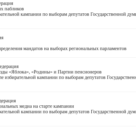
ерация
ых пабликов
рательной кампании по выборам депутатов Государственной дум
ия
спределения мандатов на выборах региональных парламентов
едерация
езды «Яблока», «Родины» и Партии пенсионеров
ле избирательной кампании по выборам депутатов Государствен
дерация
циальных медиа на старте кампании
ирательной кампании по выборам депутатов Государственной ду