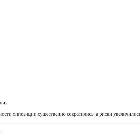
ация
жности оппозиции существенно сократились, а риски увеличилис
я