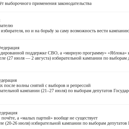
чёт выборочного применения законодательства
я
ирателю
избирателя, но и на борьбу за саму возможность вести кампани
Федерация
лидированной поддержке СВО, а «мирную программу» «Яблока»
еле (27 июля — 2 августа) избирательной кампании по выборам
едерация
ях после волны снятий с выборов и репрессий
ирательной кампании (21–27 июля) по выборам депутатов Госуда
едерация
 почёте, а «малых партий» вообще не существует
ле (20-26 июля) избирательной кампании по выборам депутатов