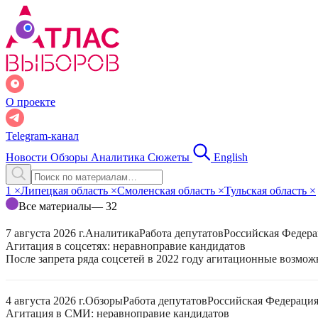
О проекте
Telegram-канал
Новости
Обзоры
Аналитика
Сюжеты
English
1
×
Липецкая область
×
Смоленская область
×
Тульская область
×
Все материалы
— 32
7 августа 2026 г.
Аналитика
Работа депутатов
Российская Федер
Агитация в соцсетях: неравноправие кандидатов
После запрета ряда соцсетей в 2022 году агитационные возмо
4 августа 2026 г.
Обзоры
Работа депутатов
Российская Федераци
Агитация в СМИ: неравноправие кандидатов