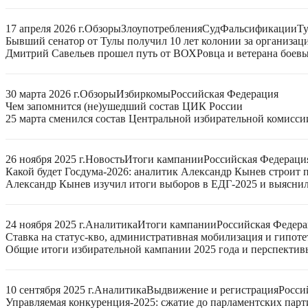
17 апреля 2026 г.
Обзоры
Злоупотребления
Суд
Фальсификации
Ту
Бывший сенатор от Тулы получил 10 лет колонии за организац
Дмитрий Савельев прошел путь от ВОХРовца и ветерана боевых
30 марта 2026 г.
Обзоры
Избиркомы
Российская Федерация
Чем запомнится (не)ушедший состав ЦИК России
25 марта сменился состав Центральной избирательной комисси
26 ноября 2025 г.
Новость
Итоги кампании
Российская Федераци
Какой будет Госдума-2026: аналитик Александр Кынев строит 
Александр Кынев изучил итоги выборов в ЕДГ-2025 и выяснил
24 ноября 2025 г.
Аналитика
Итоги кампании
Российская Федер
Ставка на статус-кво, административная мобилизация и гипот
Общие итоги избирательной кампании 2025 года и перспектив
10 сентября 2025 г.
Аналитика
Выдвижение и регистрация
Росси
Управляемая конкуренция-2025: сжатие до парламентских парт