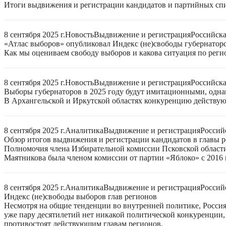
Итоги выдвижения и регистрации кандидатов и партийных спис
8 сентября 2025 г.
Новость
Выдвижение и регистрация
Российск
«Атлас выборов» опубликовал Индекс (не)свободы губернаторс
Как мы оцениваем свободу выборов и какова ситуация по реги
8 сентября 2025 г.
Новость
Выдвижение и регистрация
Российск
Выборы губернаторов в 2025 году будут имитационными, однак
В Архангельской и Иркутской областях конкуренцию действую
8 сентября 2025 г.
Аналитика
Выдвижение и регистрация
Россий
Обзор итогов выдвижения и регистрации кандидатов в главы ре
Полномочия члена Избирательной комиссии Псковской области
Маятникова была членом комиссии от партии «Яблоко» с 2016 г
8 сентября 2025 г.
Аналитика
Выдвижение и регистрация
Россий
Индекс (не)свободы выборов глав регионов
Несмотря на общие тенденции во внутренней политике, Россия 
уже пару десятилетий нет никакой политической конкуренции, 
противостоят действующим главам регионов.