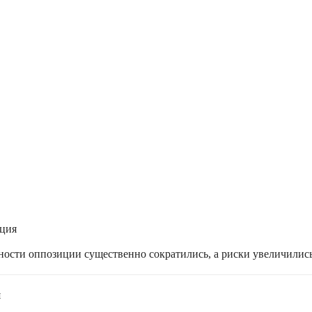
ация
жности оппозиции существенно сократились, а риски увеличилис
я