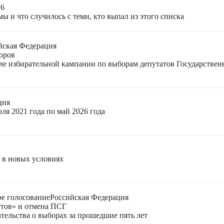
26
ы и что случилось с теми, кто выпал из этого списка
йская Федерация
оров
еле избирательной кампании по выборам депутатов Государстве
ция
ля 2021 года по май 2026 года
я в новых условиях
е голосование
Российская Федерация
стов» и отмена ПСГ
тельства о выборах за прошедшие пять лет