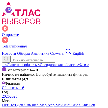
О проекте
Telegram-канал
Новости
Обзоры
Аналитика
Сюжеты
English
1
×
Липецкая область
×
Свердловская область
×
Фев
×
Все материалы
— 0
Ничего не найдено. Попробуйте изменить фильтры.
Фильтры (4)
▾
Фильтры
Сбросить всё
Год
2026
2025
Месяц
Окт
Ноя
Дек
Янв
Фев
Мар
Апр
Май
Июн
Июл
Авг
Сен