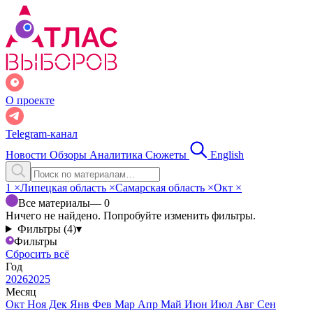
О проекте
Telegram-канал
Новости
Обзоры
Аналитика
Сюжеты
English
1
×
Липецкая область
×
Самарская область
×
Окт
×
Все материалы
— 0
Ничего не найдено. Попробуйте изменить фильтры.
Фильтры (4)
▾
Фильтры
Сбросить всё
Год
2026
2025
Месяц
Окт
Ноя
Дек
Янв
Фев
Мар
Апр
Май
Июн
Июл
Авг
Сен