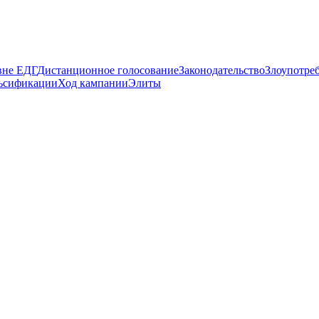
вне ЕДГ
Дистанционное голосование
Законодательство
Злоупотре
ьсификации
Ход кампании
Элиты