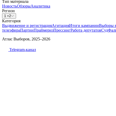
Тип материала
Новость
Обзоры
Аналитика
Регион
1 +2
Категория
Выдвижение и регистрация
Агитация
Итоги кампании
Выборы 
телеэфира
Партии
Праймериз
Прессинг
Работа депутатов
Суд
Фал
Атлас Выборов, 2025–2026
Telegram-канал