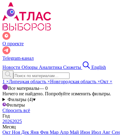
О проекте
Telegram-канал
Новости
Обзоры
Аналитика
Сюжеты
English
1
×
Липецкая область
×
Новгородская область
×
Окт
×
Все материалы
— 0
Ничего не найдено. Попробуйте изменить фильтры.
Фильтры (4)
▾
Фильтры
Сбросить всё
Год
2026
2025
Месяц
Окт
Ноя
Дек
Янв
Фев
Мар
Апр
Май
Июн
Июл
Авг
Сен