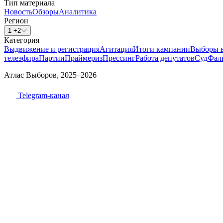
Тип материала
Новость
Обзоры
Аналитика
Регион
1 +2
Категория
Выдвижение и регистрация
Агитация
Итоги кампании
Выборы 
телеэфира
Партии
Праймериз
Прессинг
Работа депутатов
Суд
Фал
Атлас Выборов, 2025–2026
Telegram-канал