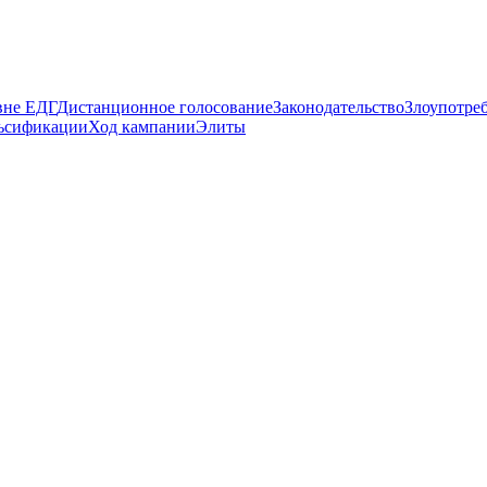
вне ЕДГ
Дистанционное голосование
Законодательство
Злоупотре
ьсификации
Ход кампании
Элиты