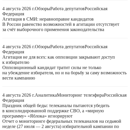
4 августа 2026 г.
Обзоры
Работа депутатов
Российская
Федерация
Агитация в СМИ: неравноправие кандидатов
В России равенство возможностей в агитации отсутствует
за счёт выборочного применения законодательства
4 августа 2026 г.
Обзоры
Работа депутатов
Российская
Федерация
Агитация не для всех: как оппозиции закрывают доступ
к избирателю
Оппозиционный кандидат тратит силы не только
на убеждение избирателя, но и на борьбу за саму возможность
вести кампанию
4 августа 2026 г.
Аналитика
Мониторинг телеэфира
Российская
Федерация
Праздник общей беды: телеканалы пытаются убедить
в консолидированной поддержке СВО, а «мирную
программу» «Яблока» игнорируют
Отчет о мониторинге федеральных телеканалов на седьмой
неделе (27 июля — 2 августа) избирательной кампании по