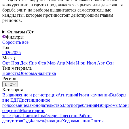
конкуренции, а где-то продолжается скрытая или даже явная
борьба элит, на выборы выдвигаются самостоятельные
кандидаты, которые противостоят действующим главам
регионов.
Фильтры (3)
▾
Фильтры
Сбросить всё
Год
2026
2025
Месяц
Окт
Ноя
Дек
Янв
Фев
Мар
Апр
Май
Июн
Июл
Авг
Сен
Тип материала
Новость
Обзоры
Аналитика
Регион
1 +2
Категория
Выдвижение и регистрация
Агитация
Итоги кампании
Выборы
вне ЕДГ
Дистанционное
голосование
Законодательство
Злоупотребления
Избиркомы
Мони
соцсетей
Мониторинг
телеэфира
Партии
Праймериз
Прессинг
Работа
депутатов
Суд
Фальсификации
Ход кампании
Элиты