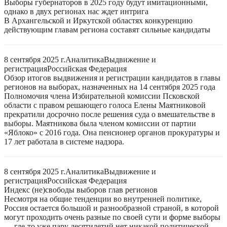
Выборы губернаторов в 2025 году будут имитационными,
однако в двух регионах нас ждет интрига
В Архангельской и Иркутской областях конкуренцию
действующим главам региона составят сильные кандидаты
8 сентября 2025 г.
Аналитика
Выдвижение и
регистрация
Российская Федерация
Обзор итогов выдвижения и регистрации кандидатов в главы
регионов на выборах, назначенных на 14 сентября 2025 года
Полномочия члена Избирательной комиссии Псковской
области с правом решающего голоса Елены Маятниковой
прекратили досрочно после решения суда о вмешательстве в
выборы. Маятникова была членом комиссии от партии
«Яблоко» с 2016 года. Она пенсионер органов прокуратуры и
17 лет работала в системе надзора.
8 сентября 2025 г.
Аналитика
Выдвижение и
регистрация
Российская Федерация
Индекс (не)свободы выборов глав регионов
Несмотря на общие тенденции во внутренней политике,
Россия остается большой и разнообразной страной, в которой
могут проходить очень разные по своей сути и форме выборы
— где-то уже пару десятилетий нет никакой политической