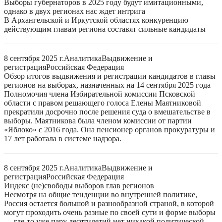
Выборы губернаторов в 2025 году будут имитационными,
однако в двух регионах нас ждет интрига
В Архангельской и Иркутской областях конкуренцию
действующим главам региона составят сильные кандидаты
8 сентября 2025 г.
Аналитика
Выдвижение и
регистрация
Российская Федерация
Обзор итогов выдвижения и регистрации кандидатов в главы
регионов на выборах, назначенных на 14 сентября 2025 года
Полномочия члена Избирательной комиссии Псковской
области с правом решающего голоса Елены Маятниковой
прекратили досрочно после решения суда о вмешательстве в
выборы. Маятникова была членом комиссии от партии
«Яблоко» с 2016 года. Она пенсионер органов прокуратуры и
17 лет работала в системе надзора.
8 сентября 2025 г.
Аналитика
Выдвижение и
регистрация
Российская Федерация
Индекс (не)свободы выборов глав регионов
Несмотря на общие тенденции во внутренней политике,
Россия остается большой и разнообразной страной, в которой
могут проходить очень разные по своей сути и форме выборы
— где-то уже пару десятилетий нет никакой политической