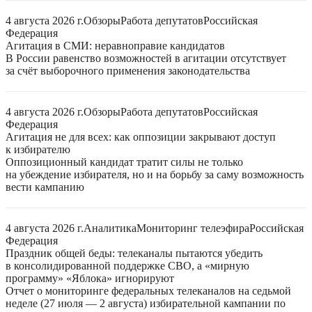
4 августа 2026 г.
Обзоры
Работа депутатов
Российская
Федерация
Агитация в СМИ: неравноправие кандидатов
В России равенство возможностей в агитации отсутствует
за счёт выборочного применения законодательства
4 августа 2026 г.
Обзоры
Работа депутатов
Российская
Федерация
Агитация не для всех: как оппозиции закрывают доступ
к избирателю
Оппозиционный кандидат тратит силы не только
на убеждение избирателя, но и на борьбу за саму возможность
вести кампанию
4 августа 2026 г.
Аналитика
Мониторинг телеэфира
Российская
Федерация
Праздник общей беды: телеканалы пытаются убедить
в консолидированной поддержке СВО, а «мирную
программу» «Яблока» игнорируют
Отчет о мониторинге федеральных телеканалов на седьмой
неделе (27 июля — 2 августа) избирательной кампании по