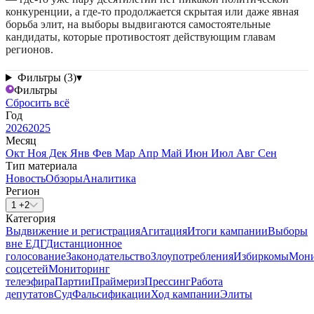
конкуренции, а где-то продолжается скрытая или даже явная
борьба элит, на выборы выдвигаются самостоятельные
кандидаты, которые противостоят действующим главам
регионов.
Фильтры (3)
▾
Фильтры
Сбросить всё
Год
2026
2025
Месяц
Окт
Ноя
Дек
Янв
Фев
Мар
Апр
Май
Июн
Июл
Авг
Сен
Тип материала
Новость
Обзоры
Аналитика
Регион
1 +2
Категория
Выдвижение и регистрация
Агитация
Итоги кампании
Выборы
вне ЕДГ
Дистанционное
голосование
Законодательство
Злоупотребления
Избиркомы
Мони
соцсетей
Мониторинг
телеэфира
Партии
Праймериз
Прессинг
Работа
депутатов
Суд
Фальсификации
Ход кампании
Элиты