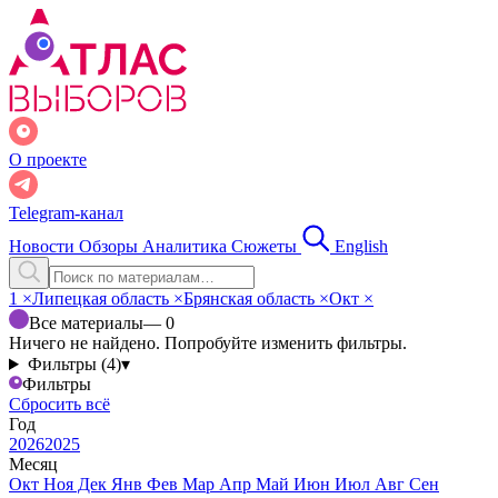
О проекте
Telegram-канал
Новости
Обзоры
Аналитика
Сюжеты
English
1
×
Липецкая область
×
Брянская область
×
Окт
×
Все материалы
— 0
Ничего не найдено. Попробуйте изменить фильтры.
Фильтры (4)
▾
Фильтры
Сбросить всё
Год
2026
2025
Месяц
Окт
Ноя
Дек
Янв
Фев
Мар
Апр
Май
Июн
Июл
Авг
Сен