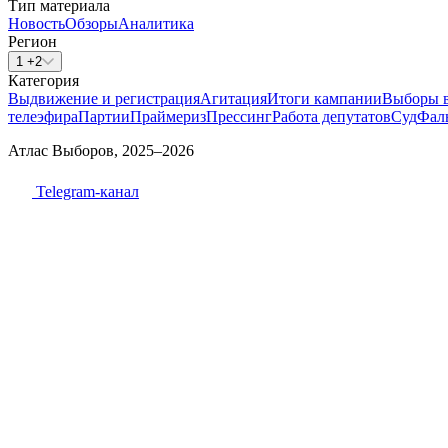
Тип материала
Новость
Обзоры
Аналитика
Регион
1 +2
Категория
Выдвижение и регистрация
Агитация
Итоги кампании
Выборы 
телеэфира
Партии
Праймериз
Прессинг
Работа депутатов
Суд
Фал
Атлас Выборов, 2025–2026
Telegram-канал