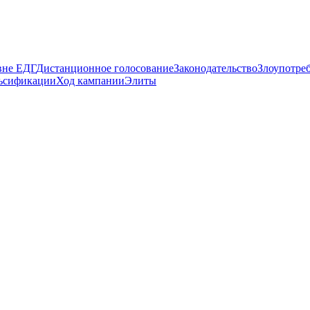
вне ЕДГ
Дистанционное голосование
Законодательство
Злоупотре
ьсификации
Ход кампании
Элиты