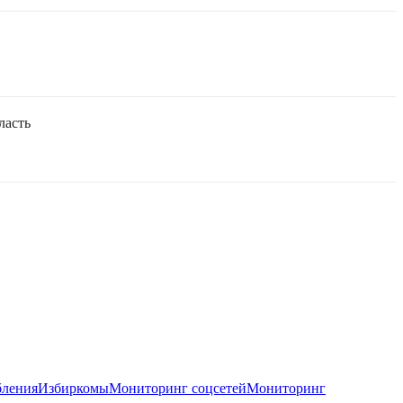
ласть
бления
Избиркомы
Мониторинг соцсетей
Мониторинг