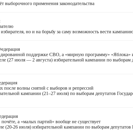
чёт выборочного применения законодательства
я
ирателю
избирателя, но и на борьбу за саму возможность вести кампани
Федерация
лидированной поддержке СВО, а «мирную программу» «Яблока»
еле (27 июля — 2 августа) избирательной кампании по выборам
едерация
ях после волны снятий с выборов и репрессий
ирательной кампании (21–27 июля) по выборам депутатов Госуда
едерация
 почёте, а «малых партий» вообще не существует
ле (20-26 июля) избирательной кампании по выборам депутатов