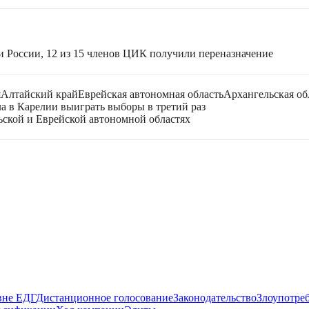
и России, 12 из 15 членов ЦИК получили переназначение
я
Алтайский край
Еврейская автономная область
Архангельская об
ла в Карелии выиграть выборы в третий раз
ьской и Еврейской автономной областях
вне ЕДГ
Дистанционное голосование
Законодательство
Злоупотре