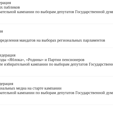
ерация
ых пабликов
рательной кампании по выборам депутатов Государственной дум
ия
спределения мандатов на выборах региональных парламентов
едерация
езды «Яблока», «Родины» и Партии пенсионеров
ле избирательной кампании по выборам депутатов Государствен
дерация
циальных медиа на старте кампании
ирательной кампании по выборам депутатов Государственной ду