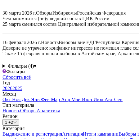
30 марта 2026 г.
Обзоры
Избиркомы
Российская Федерация
Чем запомнится (не)ушедший состав ЦИК России
25 марта сменился состав Центральной избирательной комисси
16 февраля 2026 г.
Новость
Выборы вне ЕДГ
Республика Карели
Доверие не утрачено: конфликт интересов не помешал главе се
Также 15 февраля прошли выборы в Алтайском крае, Архангел
Фильтры (4)
▾
Фильтры
Сбросить всё
Год
2026
2025
Месяц
Окт
Ноя
Дек
Янв
Фев
Мар
Апр
Май
Июн
Июл
Авг
Сен
Тип материала
Новость
Обзоры
Аналитика
Регион
1 +2
Категория
Выдвижение и регистрация
Агитация
Итоги кампании
Выборы 