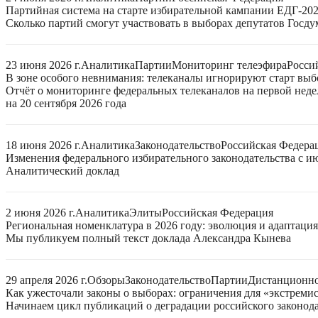
Партийная система на старте избирательной кампании ЕДГ-20
Сколько партий смогут участвовать в выборах депутатов Госдум
23 июня 2026 г.
Аналитика
Партии
Мониторинг телеэфира
Росси
В зоне особого невнимания: телеканалы игнорируют старт выб
Отчёт о мониторинге федеральных телеканалов на первой нед
на 20 сентября 2026 года
18 июня 2026 г.
Аналитика
Законодательство
Российская Федера
Изменения федерального избирательного законодательства с ию
Аналитический доклад
2 июня 2026 г.
Аналитика
Элиты
Российская Федерация
Региональная номенклатура в 2026 году: эволюция и адаптаци
Мы публикуем полный текст доклада Александра Кынева
29 апреля 2026 г.
Обзоры
Законодательство
Партии
Дистанционно
Как ужесточали законы о выборах: ограничения для «экстреми
Начинаем цикл публикаций о деградации российского законода