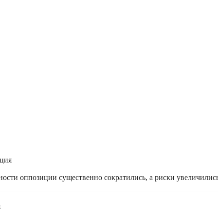
ация
жности оппозиции существенно сократились, а риски увеличилис
я