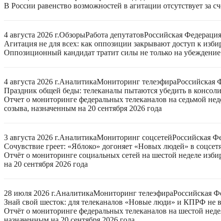
В России равенство возможностей в агитации отсутствует за с
4 августа 2026 г.
Обзоры
Работа депутатов
Российская Федераци
Агитация не для всех: как оппозиции закрывают доступ к изб
Оппозиционный кандидат тратит силы не только на убеждение 
4 августа 2026 г.
Аналитика
Мониторинг телеэфира
Российская 
Праздник общей беды: телеканалы пытаются убедить в консо
Отчет о мониторинге федеральных телеканалов на седьмой нед
созыва, назначенным на 20 сентября 2026 года
3 августа 2026 г.
Аналитика
Мониторинг соцсетей
Российская Ф
Сочувствие греет: «Яблоко» догоняет «Новых людей» в соцсет
Отчёт о мониторинге социальных сетей на шестой неделе изб
на 20 сентября 2026 года
28 июля 2026 г.
Аналитика
Мониторинг телеэфира
Российская Ф
Знай свой шесток: для телеканалов «Новые люди» и КПРФ не в
Отчёт о мониторинге федеральных телеканалов на шестой неде
назначенным на 20 сентября 2026 года