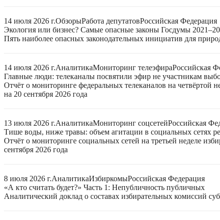
14 июля 2026 г.
Обзоры
Работа депутатов
Российская Федерация
Экология или бизнес? Самые опасные законы Госдумы 2021–2
Пять наиболее опасных законодательных инициатив для приро
14 июля 2026 г.
Аналитика
Мониторинг телеэфира
Российская Ф
Главные люди: телеканалы посвятили эфир не участникам выб
Отчёт о мониторинге федеральных телеканалов на четвёртой 
на 20 сентября 2026 года
13 июля 2026 г.
Аналитика
Мониторинг соцсетей
Российская Фе
Тише воды, ниже травы: объем агитации в социальных сетях ре
Отчёт о мониторинге социальных сетей на третьей неделе изб
сентября 2026 года
8 июля 2026 г.
Аналитика
Избиркомы
Российская Федерация
«А кто считать будет?» Часть 1: Непубличность публичных
Аналитический доклад о составах избирательных комиссий суб