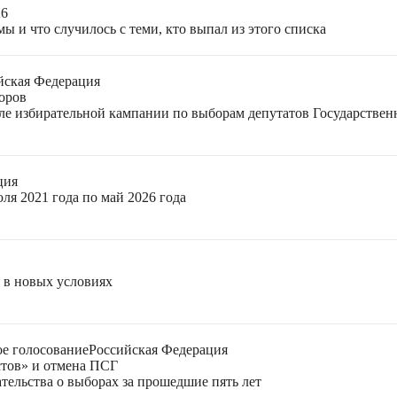
26
ы и что случилось с теми, кто выпал из этого списка
йская Федерация
оров
еле избирательной кампании по выборам депутатов Государстве
ция
ля 2021 года по май 2026 года
я в новых условиях
е голосование
Российская Федерация
стов» и отмена ПСГ
тельства о выборах за прошедшие пять лет