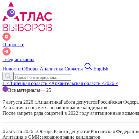
О проекте
Telegram-канал
Новости
Обзоры
Аналитика
Сюжеты
English
1
×
Липецкая область
×
Архангельская область
×
2026
×
Все материалы
— 25
7 августа 2026 г.
Аналитика
Работа депутатов
Российская Федер
Агитация в соцсетях: неравноправие кандидатов
После запрета ряда соцсетей в 2022 году агитационные возмо
4 августа 2026 г.
Обзоры
Работа депутатов
Российская Федераци
Агитация в СМИ: неравноправие кандидатов