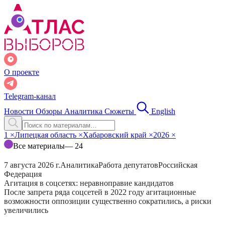
О проекте
Telegram-канал
Новости
Обзоры
Аналитика
Сюжеты
English
1
×
Липецкая область
×
Хабаровский край
×
2026
×
Все материалы
— 24
7 августа 2026 г.
Аналитика
Работа депутатов
Российская
Федерация
Агитация в соцсетях: неравноправие кандидатов
После запрета ряда соцсетей в 2022 году агитационные
возможности оппозиции существенно сократились, а риски
увеличились