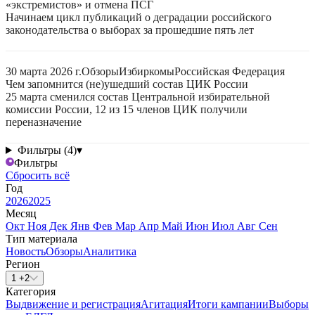
«экстремистов» и отмена ПСГ
Начинаем цикл публикаций о деградации российского
законодательства о выборах за прошедшие пять лет
30 марта 2026 г.
Обзоры
Избиркомы
Российская Федерация
Чем запомнится (не)ушедший состав ЦИК России
25 марта сменился состав Центральной избирательной
комиссии России, 12 из 15 членов ЦИК получили
переназначение
Фильтры (4)
▾
Фильтры
Сбросить всё
Год
2026
2025
Месяц
Окт
Ноя
Дек
Янв
Фев
Мар
Апр
Май
Июн
Июл
Авг
Сен
Тип материала
Новость
Обзоры
Аналитика
Регион
1 +2
Категория
Выдвижение и регистрация
Агитация
Итоги кампании
Выборы