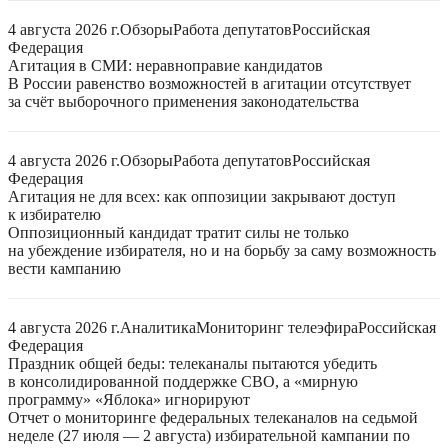
4 августа 2026 г.
Обзоры
Работа депутатов
Российская
Федерация
Агитация в СМИ: неравноправие кандидатов
В России равенство возможностей в агитации отсутствует
за счёт выборочного применения законодательства
4 августа 2026 г.
Обзоры
Работа депутатов
Российская
Федерация
Агитация не для всех: как оппозиции закрывают доступ
к избирателю
Оппозиционный кандидат тратит силы не только
на убеждение избирателя, но и на борьбу за саму возможность
вести кампанию
4 августа 2026 г.
Аналитика
Мониторинг телеэфира
Российская
Федерация
Праздник общей беды: телеканалы пытаются убедить
в консолидированной поддержке СВО, а «мирную
программу» «Яблока» игнорируют
Отчет о мониторинге федеральных телеканалов на седьмой
неделе (27 июля — 2 августа) избирательной кампании по