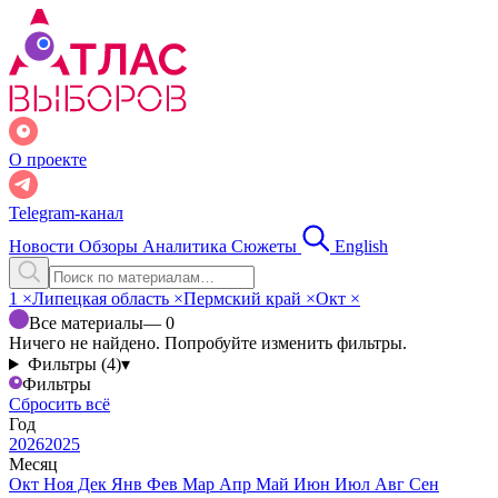
О проекте
Telegram-канал
Новости
Обзоры
Аналитика
Сюжеты
English
1
×
Липецкая область
×
Пермский край
×
Окт
×
Все материалы
— 0
Ничего не найдено. Попробуйте изменить фильтры.
Фильтры (4)
▾
Фильтры
Сбросить всё
Год
2026
2025
Месяц
Окт
Ноя
Дек
Янв
Фев
Мар
Апр
Май
Июн
Июл
Авг
Сен