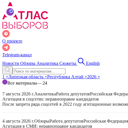
О проекте
Telegram-канал
Новости
Обзоры
Аналитика
Сюжеты
English
1
×
Липецкая область
×
Республика Алтай
×
2026
×
Все материалы
— 24
7 августа 2026 г.
Аналитика
Работа депутатов
Российская Федер
Агитация в соцсетях: неравноправие кандидатов
После запрета ряда соцсетей в 2022 году агитационные возмо
4 августа 2026 г.
Обзоры
Работа депутатов
Российская Федераци
Агитация в СМИ: неравноправие кандидатов