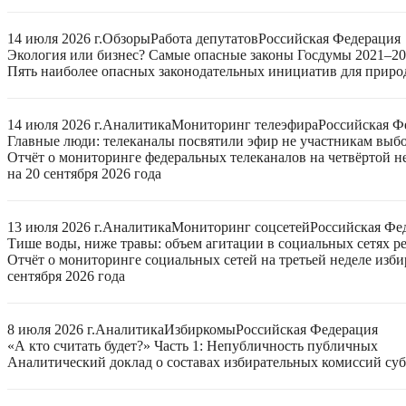
14 июля 2026 г.
Обзоры
Работа депутатов
Российская Федерация
Экология или бизнес? Самые опасные законы Госдумы 2021–2
Пять наиболее опасных законодательных инициатив для приро
14 июля 2026 г.
Аналитика
Мониторинг телеэфира
Российская Ф
Главные люди: телеканалы посвятили эфир не участникам выб
Отчёт о мониторинге федеральных телеканалов на четвёртой 
на 20 сентября 2026 года
13 июля 2026 г.
Аналитика
Мониторинг соцсетей
Российская Фе
Тише воды, ниже травы: объем агитации в социальных сетях ре
Отчёт о мониторинге социальных сетей на третьей неделе изб
сентября 2026 года
8 июля 2026 г.
Аналитика
Избиркомы
Российская Федерация
«А кто считать будет?» Часть 1: Непубличность публичных
Аналитический доклад о составах избирательных комиссий суб