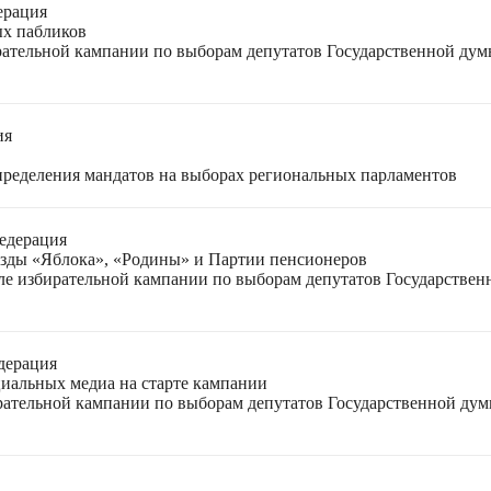
ерация
ых пабликов
рательной кампании по выборам депутатов Государственной дум
ия
спределения мандатов на выборах региональных парламентов
едерация
езды «Яблока», «Родины» и Партии пенсионеров
ле избирательной кампании по выборам депутатов Государствен
дерация
циальных медиа на старте кампании
ирательной кампании по выборам депутатов Государственной ду