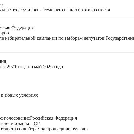
26
ы и что случилось с теми, кто выпал из этого списка
йская Федерация
оров
еле избирательной кампании по выборам депутатов Государстве
ция
ля 2021 года по май 2026 года
я в новых условиях
е голосование
Российская Федерация
стов» и отмена ПСГ
тельства о выборах за прошедшие пять лет