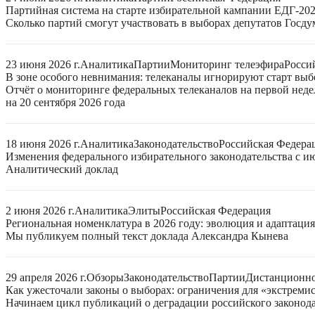
Партийная система на старте избирательной кампании ЕДГ-20
Сколько партий смогут участвовать в выборах депутатов Госдум
23 июня 2026 г.
Аналитика
Партии
Мониторинг телеэфира
Росси
В зоне особого невнимания: телеканалы игнорируют старт выб
Отчёт о мониторинге федеральных телеканалов на первой нед
на 20 сентября 2026 года
18 июня 2026 г.
Аналитика
Законодательство
Российская Федера
Изменения федерального избирательного законодательства с ию
Аналитический доклад
2 июня 2026 г.
Аналитика
Элиты
Российская Федерация
Региональная номенклатура в 2026 году: эволюция и адаптаци
Мы публикуем полный текст доклада Александра Кынева
29 апреля 2026 г.
Обзоры
Законодательство
Партии
Дистанционно
Как ужесточали законы о выборах: ограничения для «экстреми
Начинаем цикл публикаций о деградации российского законода