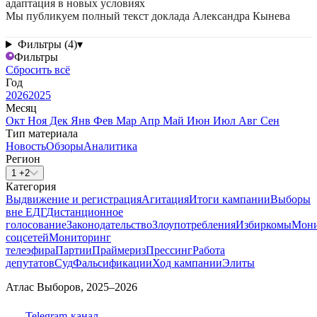
адаптация в новых условиях
Мы публикуем полный текст доклада Александра Кынева
Фильтры (4)
▾
Фильтры
Сбросить всё
Год
2026
2025
Месяц
Окт
Ноя
Дек
Янв
Фев
Мар
Апр
Май
Июн
Июл
Авг
Сен
Тип материала
Новость
Обзоры
Аналитика
Регион
1 +2
Категория
Выдвижение и регистрация
Агитация
Итоги кампании
Выборы
вне ЕДГ
Дистанционное
голосование
Законодательство
Злоупотребления
Избиркомы
Мони
соцсетей
Мониторинг
телеэфира
Партии
Праймериз
Прессинг
Работа
депутатов
Суд
Фальсификации
Ход кампании
Элиты
Атлас Выборов, 2025–2026
Telegram-канал