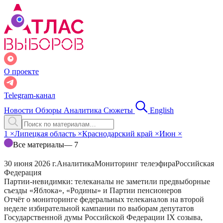
О проекте
Telegram-канал
Новости
Обзоры
Аналитика
Сюжеты
English
1
×
Липецкая область
×
Краснодарский край
×
Июн
×
Все материалы
— 7
30 июня 2026 г.
Аналитика
Мониторинг телеэфира
Российская
Федерация
Партии-невидимки: телеканалы не заметили предвыборные
съезды «Яблока», «Родины» и Партии пенсионеров
Отчёт о мониторинге федеральных телеканалов на второй
неделе избирательной кампании по выборам депутатов
Государственной думы Российской Федерации IX созыва,