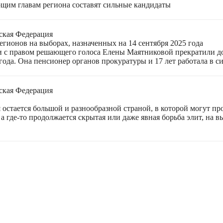
щим главам региона составят сильные кандидаты
ская Федерация
гионов на выборах, назначенных на 14 сентября 2025 года
 с правом решающего голоса Елены Маятниковой прекратили до
ода. Она пенсионер органов прокуратуры и 17 лет работала в си
ская Федерация
остается большой и разнообразной страной, в которой могут пр
а где-то продолжается скрытая или даже явная борьба элит, на