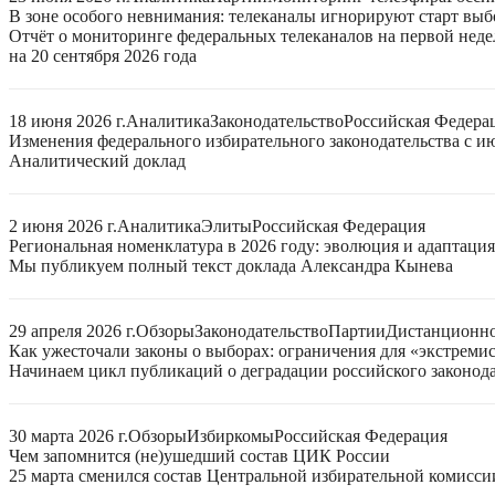
В зоне особого невнимания: телеканалы игнорируют старт выб
Отчёт о мониторинге федеральных телеканалов на первой нед
на 20 сентября 2026 года
18 июня 2026 г.
Аналитика
Законодательство
Российская Федера
Изменения федерального избирательного законодательства с ию
Аналитический доклад
2 июня 2026 г.
Аналитика
Элиты
Российская Федерация
Региональная номенклатура в 2026 году: эволюция и адаптаци
Мы публикуем полный текст доклада Александра Кынева
29 апреля 2026 г.
Обзоры
Законодательство
Партии
Дистанционно
Как ужесточали законы о выборах: ограничения для «экстреми
Начинаем цикл публикаций о деградации российского законода
30 марта 2026 г.
Обзоры
Избиркомы
Российская Федерация
Чем запомнится (не)ушедший состав ЦИК России
25 марта сменился состав Центральной избирательной комисси