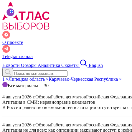
О проекте
Telegram-канал
Новости
Обзоры
Аналитика
Сюжеты
English
1
×
Липецкая область
×
Карачаево-Черкесская Республика
×
Все материалы
— 30
4 августа 2026 г.
Обзоры
Работа депутатов
Российская Федераци
Агитация в СМИ: неравноправие кандидатов
В России равенство возможностей в агитации отсутствует за с
4 августа 2026 г.
Обзоры
Работа депутатов
Российская Федераци
Агитация не для всех: как оппозиции закрывают доступ к изб