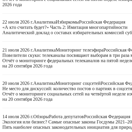
2026 года
22 июля 2026 г.
Аналитика
Избиркомы
Российская Федерация
«А кто считать будет?» Часть 2: Имитация многопартийности
Аналитический доклад о составах избирательных комиссий суб
21 июля 2026 г.
Аналитика
Мониторинг телеэфира
Российская Ф
Повелители скуки: телеканалы посвящают выборам в три раза 
Отчёт о мониторинге федеральных телеканалов на пятой неде
на 20 сентября 2026 года
20 июля 2026 г.
Аналитика
Мониторинг соцсетей
Российская Фе
Не место для дискуссий: количество постов о партиях в соцсет
Отчёт о мониторинге социальных сетей на четвёртой неделе 
на 20 сентября 2026 года
14 июля 2026 г.
Обзоры
Работа депутатов
Российская Федерация
Экология или бизнес? Самые опасные законы Госдумы 2021–2
Пять наиболее опасных законодательных инициатив для приро