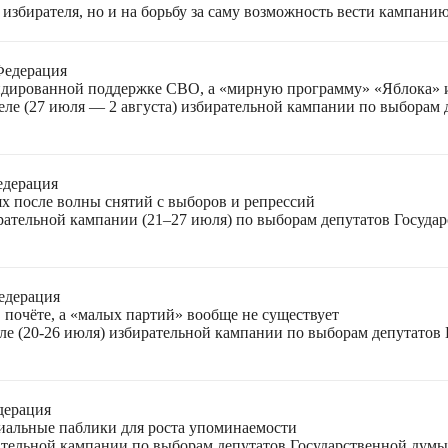
избирателя, но и на борьбу за саму возможность вести кампани
Федерация
лидированной поддержке СВО, а «мирную программу» «Яблока»
еле (27 июля — 2 августа) избирательной кампании по выборам
едерация
ях после волны снятий с выборов и репрессий
ирательной кампании (21–27 июля) по выборам депутатов Госуда
едерация
 почёте, а «малых партий» вообще не существует
ле (20-26 июля) избирательной кампании по выборам депутатов
дерация
циальные паблики для роста упоминаемости
ательной кампании по выборам депутатов Государственной думы