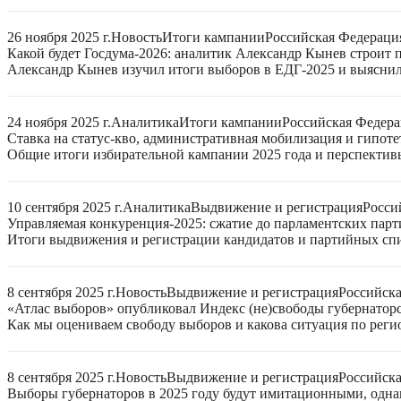
26 ноября 2025 г.
Новость
Итоги кампании
Российская Федераци
Какой будет Госдума-2026: аналитик Александр Кынев строит 
Александр Кынев изучил итоги выборов в ЕДГ-2025 и выяснил
24 ноября 2025 г.
Аналитика
Итоги кампании
Российская Федер
Ставка на статус-кво, административная мобилизация и гипот
Общие итоги избирательной кампании 2025 года и перспектив
10 сентября 2025 г.
Аналитика
Выдвижение и регистрация
Росси
Управляемая конкуренция-2025: сжатие до парламентских парт
Итоги выдвижения и регистрации кандидатов и партийных спис
8 сентября 2025 г.
Новость
Выдвижение и регистрация
Российск
«Атлас выборов» опубликовал Индекс (не)свободы губернаторс
Как мы оцениваем свободу выборов и какова ситуация по реги
8 сентября 2025 г.
Новость
Выдвижение и регистрация
Российск
Выборы губернаторов в 2025 году будут имитационными, однак