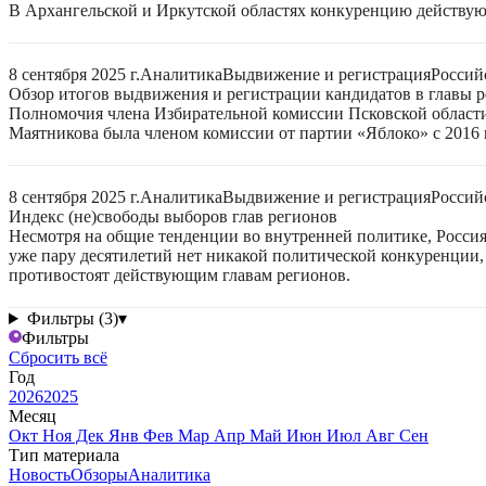
В Архангельской и Иркутской областях конкуренцию действую
8 сентября 2025 г.
Аналитика
Выдвижение и регистрация
Россий
Обзор итогов выдвижения и регистрации кандидатов в главы ре
Полномочия члена Избирательной комиссии Псковской области
Маятникова была членом комиссии от партии «Яблоко» с 2016 г
8 сентября 2025 г.
Аналитика
Выдвижение и регистрация
Россий
Индекс (не)свободы выборов глав регионов
Несмотря на общие тенденции во внутренней политике, Россия 
уже пару десятилетий нет никакой политической конкуренции, 
противостоят действующим главам регионов.
Фильтры (3)
▾
Фильтры
Сбросить всё
Год
2026
2025
Месяц
Окт
Ноя
Дек
Янв
Фев
Мар
Апр
Май
Июн
Июл
Авг
Сен
Тип материала
Новость
Обзоры
Аналитика