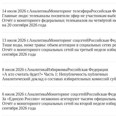
14 июля 2026 г.
Аналитика
Мониторинг телеэфира
Российская Ф
Главные люди: телеканалы посвятили эфир не участникам выб
Отчёт о мониторинге федеральных телеканалов на четвёртой 
на 20 сентября 2026 года
13 июля 2026 г.
Аналитика
Мониторинг соцсетей
Российская Фе
Тише воды, ниже травы: объем агитации в социальных сетях ре
Отчёт о мониторинге социальных сетей на третьей неделе изб
сентября 2026 года
8 июля 2026 г.
Аналитика
Избиркомы
Российская Федерация
«А кто считать будет?» Часть 1: Непубличность публичных
Аналитический доклад о составах избирательных комиссий суб
6 июля 2026 г.
Аналитика
Мониторинг соцсетей
Российская Фед
За «Единую Россию» незаконно агитируют тысячи официальн
Отчёт о мониторинге социальных сетей на второй неделе изби
сентября 2026 года