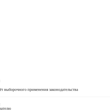
я
чёт выборочного применения законодательства
я
ирателю