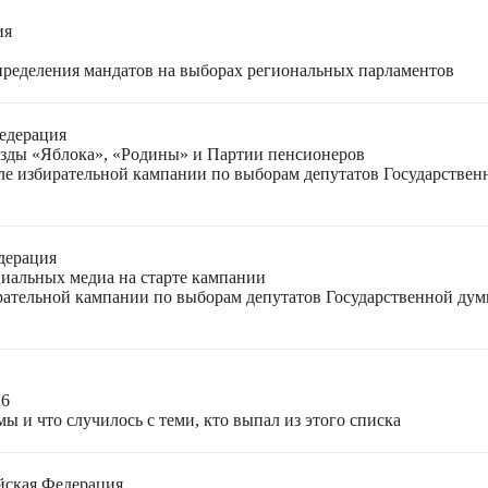
ия
спределения мандатов на выборах региональных парламентов
едерация
езды «Яблока», «Родины» и Партии пенсионеров
ле избирательной кампании по выборам депутатов Государствен
дерация
циальных медиа на старте кампании
ирательной кампании по выборам депутатов Государственной ду
26
ы и что случилось с теми, кто выпал из этого списка
йская Федерация