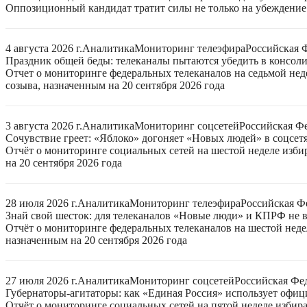
Оппозиционный кандидат тратит силы не только на убеждение 
4 августа 2026 г.
Аналитика
Мониторинг телеэфира
Российская 
Праздник общей беды: телеканалы пытаются убедить в консо
Отчет о мониторинге федеральных телеканалов на седьмой нед
созыва, назначенным на 20 сентября 2026 года
3 августа 2026 г.
Аналитика
Мониторинг соцсетей
Российская Ф
Сочувствие греет: «Яблоко» догоняет «Новых людей» в соцсет
Отчёт о мониторинге социальных сетей на шестой неделе изб
на 20 сентября 2026 года
28 июля 2026 г.
Аналитика
Мониторинг телеэфира
Российская Ф
Знай свой шесток: для телеканалов «Новые люди» и КПРФ не в
Отчёт о мониторинге федеральных телеканалов на шестой неде
назначенным на 20 сентября 2026 года
27 июля 2026 г.
Аналитика
Мониторинг соцсетей
Российская Фе
Губернаторы-агитаторы: как «Единая Россия» использует офи
Отчёт о мониторинге социальных сетей на пятой неделе избир