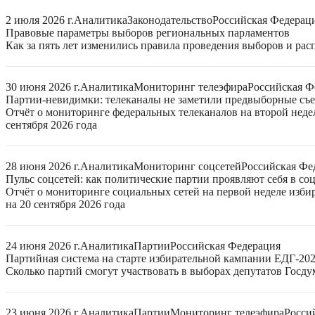
2 июля 2026 г.
Аналитика
Законодательство
Российская Федерац
Правовые параметры выборов региональных парламентов
Как за пять лет изменились правила проведения выборов и ра
30 июня 2026 г.
Аналитика
Мониторинг телеэфира
Российская Ф
Партии-невидимки: телеканалы не заметили предвыборные съ
Отчёт о мониторинге федеральных телеканалов на второй неде
сентября 2026 года
28 июня 2026 г.
Аналитика
Мониторинг соцсетей
Российская Фе
Пульс соцсетей: как политические партии проявляют себя в со
Отчёт о мониторинге социальных сетей на первой неделе изб
на 20 сентября 2026 года
24 июня 2026 г.
Аналитика
Партии
Российская Федерация
Партийная система на старте избирательной кампании ЕДГ-20
Сколько партий смогут участвовать в выборах депутатов Госдум
23 июня 2026 г.
Аналитика
Партии
Мониторинг телеэфира
Росси