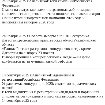
24 ноября 2025 г.
Аналитика
Итоги кампании
Российская
Федерация
Ставка на статус-кво, административная мобилизация и
гипотетические признаки начала политической активизации
Общие итоги избирательной кампании 2025 года и
перспективы выборов 2026 года
24 ноября 2025 г.
Новость
Выборы вне ЕДГ
Республика
Дагестан
Красноярский край
Тверская область
Челябинская
область
«Единая Россия» разгромила конкурентов везде, кроме
Дагестана на выборах 23 ноября
Выборы прошли в четырех регионах, везде — на фоне
конфликтов из-за муниципальной реформы
10 сентября 2025 г.
Аналитика
Выдвижение и
регистрация
Российская Федерация
Управляемая конкуренция-2025: сжатие до парламентских
партий
Итоги выдвижения и регистрации кандидатов и партийных
списков на региональных и местных выборах, назначенных на
14 сентября 2025 года