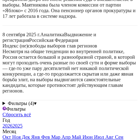
выборы. Маятникова была членом комиссии от партии
«Яблоко» с 2016 года. Она пенсионер органов прокуратуры и
17 лет работала в системе надзора.
8 сентября 2025 г.
Аналитика
Выдвижение и
регистрация
Российская Федерация
Индекс (не)свободы выборов глав регионов
Несмотря на общие тенденции во внутренней политике,
Россия остается большой и разнообразной страной, в которой
могут проходить очень разные по своей сути и форме выборы
— где-то уже пару десятилетий нет никакой политической
конкуренции, а где-то продолжается скрытая или даже явная
борьба элит, на выборы выдвигаются самостоятельные
кандидаты, которые противостоят действующим главам
регионов.
Фильтры (4)
▾
Фильтры
Сбросить всё
Год
2026
2025
Месяц
Окт
Ноя
Дек
Янв
Фев
Мар
Апр
Май
Июн
Июл
Авг
Сен