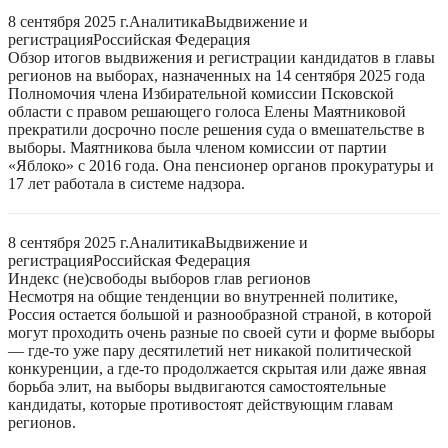
8 сентября 2025 г.
Аналитика
Выдвижение и
регистрация
Российская Федерация
Обзор итогов выдвижения и регистрации кандидатов в главы
регионов на выборах, назначенных на 14 сентября 2025 года
Полномочия члена Избирательной комиссии Псковской
области с правом решающего голоса Елены Маятниковой
прекратили досрочно после решения суда о вмешательстве в
выборы. Маятникова была членом комиссии от партии
«Яблоко» с 2016 года. Она пенсионер органов прокуратуры и
17 лет работала в системе надзора.
8 сентября 2025 г.
Аналитика
Выдвижение и
регистрация
Российская Федерация
Индекс (не)свободы выборов глав регионов
Несмотря на общие тенденции во внутренней политике,
Россия остается большой и разнообразной страной, в которой
могут проходить очень разные по своей сути и форме выборы
— где-то уже пару десятилетий нет никакой политической
конкуренции, а где-то продолжается скрытая или даже явная
борьба элит, на выборы выдвигаются самостоятельные
кандидаты, которые противостоят действующим главам
регионов.