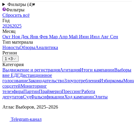
Фильтры (4)
▾
Фильтры
Сбросить всё
Год
2026
2025
Месяц
Окт
Ноя
Дек
Янв
Фев
Мар
Апр
Май
Июн
Июл
Авг
Сен
Тип материала
Новость
Обзоры
Аналитика
Регион
1 +3
Категория
Выдвижение и регистрация
Агитация
Итоги кампании
Выборы
вне ЕДГ
Дистанционное
голосование
Законодательство
Злоупотребления
Избиркомы
Мони
соцсетей
Мониторинг
телеэфира
Партии
Праймериз
Прессинг
Работа
депутатов
Суд
Фальсификации
Ход кампании
Элиты
Атлас Выборов, 2025–2026
Telegram-канал