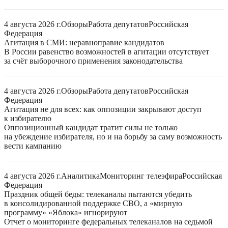
4 августа 2026 г.
Обзоры
Работа депутатов
Российская
Федерация
Агитация в СМИ: неравноправие кандидатов
В России равенство возможностей в агитации отсутствует
за счёт выборочного применения законодательства
4 августа 2026 г.
Обзоры
Работа депутатов
Российская
Федерация
Агитация не для всех: как оппозиции закрывают доступ
к избирателю
Оппозиционный кандидат тратит силы не только
на убеждение избирателя, но и на борьбу за саму возможность
вести кампанию
4 августа 2026 г.
Аналитика
Мониторинг телеэфира
Российская
Федерация
Праздник общей беды: телеканалы пытаются убедить
в консолидированной поддержке СВО, а «мирную
программу» «Яблока» игнорируют
Отчет о мониторинге федеральных телеканалов на седьмой