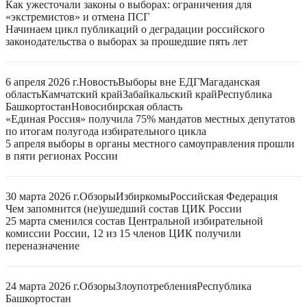
Как ужесточали законы о выборах: ограничения для
«экстремистов» и отмена ПСГ
Начинаем цикл публикаций о деградации российского
законодательства о выборах за прошедшие пять лет
6 апреля 2026 г.
Новость
Выборы вне ЕДГ
Магаданская
область
Камчатский край
Забайкальский край
Республика
Башкортостан
Новосибирская область
«Единая Россия» получила 75% мандатов местных депутатов
по итогам полугода избирательного цикла
5 апреля выборы в органы местного самоуправления прошли
в пяти регионах России
30 марта 2026 г.
Обзоры
Избиркомы
Российская Федерация
Чем запомнится (не)ушедший состав ЦИК России
25 марта сменился состав Центральной избирательной
комиссии России, 12 из 15 членов ЦИК получили
переназначение
24 марта 2026 г.
Обзоры
Злоупотребления
Республика
Башкортостан