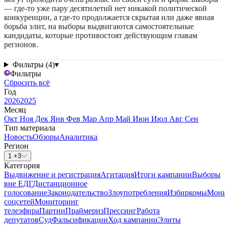
— где-то уже пару десятилетий нет никакой политической
конкуренции, а где-то продолжается скрытая или даже явная
борьба элит, на выборы выдвигаются самостоятельные
кандидаты, которые противостоят действующим главам
регионов.
Фильтры (4)
▾
Фильтры
Сбросить всё
Год
2026
2025
Месяц
Окт
Ноя
Дек
Янв
Фев
Мар
Апр
Май
Июн
Июл
Авг
Сен
Тип материала
Новость
Обзоры
Аналитика
Регион
1 +3
Категория
Выдвижение и регистрация
Агитация
Итоги кампании
Выборы
вне ЕДГ
Дистанционное
голосование
Законодательство
Злоупотребления
Избиркомы
Мони
соцсетей
Мониторинг
телеэфира
Партии
Праймериз
Прессинг
Работа
депутатов
Суд
Фальсификации
Ход кампании
Элиты