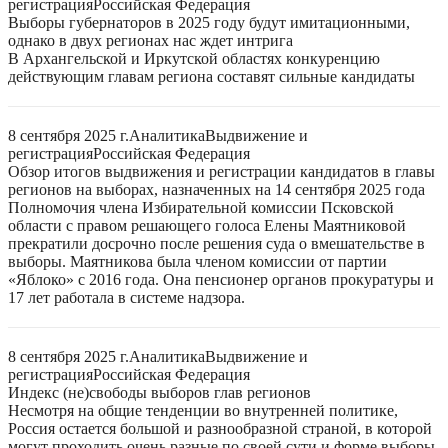
регистрация
Российская Федерация
Выборы губернаторов в 2025 году будут имитационными,
однако в двух регионах нас ждет интрига
В Архангельской и Иркутской областях конкуренцию
действующим главам региона составят сильные кандидаты
8 сентября 2025 г.
Аналитика
Выдвижение и
регистрация
Российская Федерация
Обзор итогов выдвижения и регистрации кандидатов в главы
регионов на выборах, назначенных на 14 сентября 2025 года
Полномочия члена Избирательной комиссии Псковской
области с правом решающего голоса Елены Маятниковой
прекратили досрочно после решения суда о вмешательстве в
выборы. Маятникова была членом комиссии от партии
«Яблоко» с 2016 года. Она пенсионер органов прокуратуры и
17 лет работала в системе надзора.
8 сентября 2025 г.
Аналитика
Выдвижение и
регистрация
Российская Федерация
Индекс (не)свободы выборов глав регионов
Несмотря на общие тенденции во внутренней политике,
Россия остается большой и разнообразной страной, в которой
могут проходить очень разные по своей сути и форме выборы