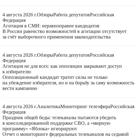
4 августа 2026 г.
Обзоры
Работа депутатов
Российская
Федерация
Агитация в СМИ: неравноправие кандидатов
В России равенство возможностей в агитации отсутствует
за счёт выборочного применения законодательства
4 августа 2026 г.
Обзоры
Работа депутатов
Российская
Федерация
Агитация не для всех: как оппозиции закрывают доступ
к избирателю
Оппозиционный кандидат тратит силы не только
на убеждение избирателя, но и на борьбу за саму возможность
вести кампанию
4 августа 2026 г.
Аналитика
Мониторинг телеэфира
Российская
Федерация
Праздник общей беды: телеканалы пытаются убедить
в консолидированной поддержке СВО, а «мирную
программу» «Яблока» игнорируют
Отчет о мониторинге федеральных телеканалов на седьмой