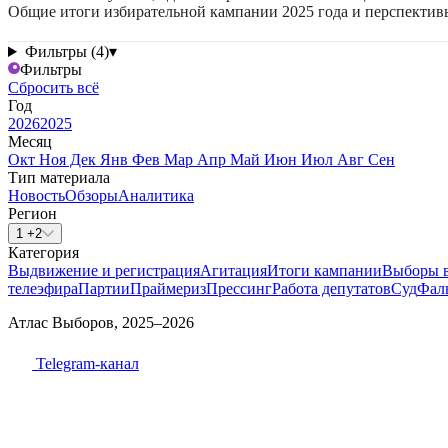
Общие итоги избирательной кампании 2025 года и перспектив
Фильтры (4)
▾
Фильтры
Сбросить всё
Год
2026
2025
Месяц
Окт
Ноя
Дек
Янв
Фев
Мар
Апр
Май
Июн
Июл
Авг
Сен
Тип материала
Новость
Обзоры
Аналитика
Регион
1 +2
Категория
Выдвижение и регистрация
Агитация
Итоги кампании
Выборы 
телеэфира
Партии
Праймериз
Прессинг
Работа депутатов
Суд
Фал
Атлас Выборов, 2025–2026
Telegram-канал