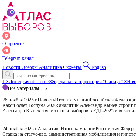
О проекте
Telegram-канал
Новости
Обзоры
Аналитика
Сюжеты
English
1
×
Липецкая область
×
Федеральная территория "Сириус"
×
Но
Все материалы
— 2
26 ноября 2025 г.
Новость
Итоги кампании
Российская Федераци
Какой будет Госдума-2026: аналитик Александр Кынев строит 
Александр Кынев изучил итоги выборов в ЕДГ-2025 и выяснил
24 ноября 2025 г.
Аналитика
Итоги кампании
Российская Федер
Ставка на статус-кво, административная мобилизация и гипот