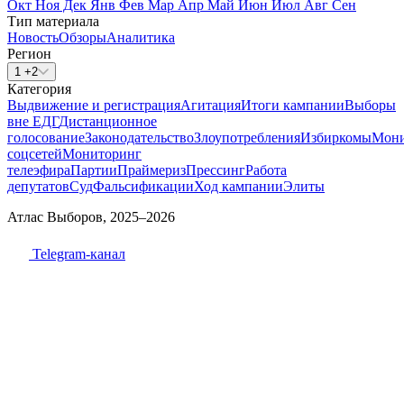
Окт
Ноя
Дек
Янв
Фев
Мар
Апр
Май
Июн
Июл
Авг
Сен
Тип материала
Новость
Обзоры
Аналитика
Регион
1 +2
Категория
Выдвижение и регистрация
Агитация
Итоги кампании
Выборы
вне ЕДГ
Дистанционное
голосование
Законодательство
Злоупотребления
Избиркомы
Мони
соцсетей
Мониторинг
телеэфира
Партии
Праймериз
Прессинг
Работа
депутатов
Суд
Фальсификации
Ход кампании
Элиты
Атлас Выборов, 2025–2026
Telegram-канал