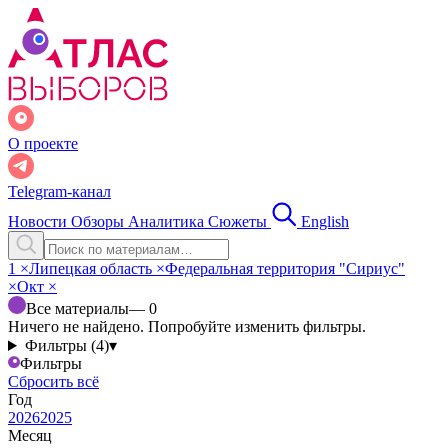
О проекте
Telegram-канал
Новости
Обзоры
Аналитика
Сюжеты
English
1
×
Липецкая область
×
Федеральная территория "Сириус"
×
Окт
×
Все материалы
— 0
Ничего не найдено. Попробуйте изменить фильтры.
Фильтры (4)
▾
Фильтры
Сбросить всё
Год
2026
2025
Месяц