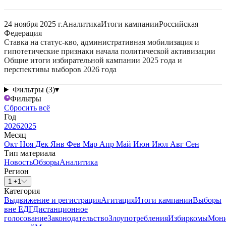
24 ноября 2025 г.
Аналитика
Итоги кампании
Российская
Федерация
Ставка на статус-кво, административная мобилизация и
гипотетические признаки начала политической активизации
Общие итоги избирательной кампании 2025 года и
перспективы выборов 2026 года
Фильтры (3)
▾
Фильтры
Сбросить всё
Год
2026
2025
Месяц
Окт
Ноя
Дек
Янв
Фев
Мар
Апр
Май
Июн
Июл
Авг
Сен
Тип материала
Новость
Обзоры
Аналитика
Регион
1 +1
Категория
Выдвижение и регистрация
Агитация
Итоги кампании
Выборы
вне ЕДГ
Дистанционное
голосование
Законодательство
Злоупотребления
Избиркомы
Мони