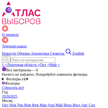
О проекте
Telegram-канал
Новости
Обзоры
Аналитика
Сюжеты
English
1
×
Липецкая область
×
Окт
×
Май
×
Все материалы
— 0
Ничего не найдено. Попробуйте изменить фильтры.
Фильтры (4)
▾
Фильтры
Сбросить всё
Год
2026
2025
Месяц
Окт
Ноя
Дек
Янв
Фев
Мар
Апр
Май
Июн
Июл
Авг
Сен