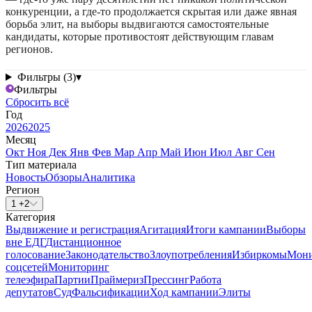
конкуренции, а где-то продолжается скрытая или даже явная
борьба элит, на выборы выдвигаются самостоятельные
кандидаты, которые противостоят действующим главам
регионов.
Фильтры (3)
▾
Фильтры
Сбросить всё
Год
2026
2025
Месяц
Окт
Ноя
Дек
Янв
Фев
Мар
Апр
Май
Июн
Июл
Авг
Сен
Тип материала
Новость
Обзоры
Аналитика
Регион
1 +2
Категория
Выдвижение и регистрация
Агитация
Итоги кампании
Выборы
вне ЕДГ
Дистанционное
голосование
Законодательство
Злоупотребления
Избиркомы
Мони
соцсетей
Мониторинг
телеэфира
Партии
Праймериз
Прессинг
Работа
депутатов
Суд
Фальсификации
Ход кампании
Элиты