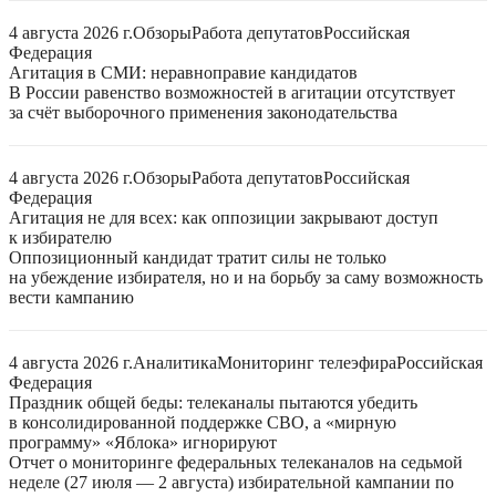
4 августа 2026 г.
Обзоры
Работа депутатов
Российская
Федерация
Агитация в СМИ: неравноправие кандидатов
В России равенство возможностей в агитации отсутствует
за счёт выборочного применения законодательства
4 августа 2026 г.
Обзоры
Работа депутатов
Российская
Федерация
Агитация не для всех: как оппозиции закрывают доступ
к избирателю
Оппозиционный кандидат тратит силы не только
на убеждение избирателя, но и на борьбу за саму возможность
вести кампанию
4 августа 2026 г.
Аналитика
Мониторинг телеэфира
Российская
Федерация
Праздник общей беды: телеканалы пытаются убедить
в консолидированной поддержке СВО, а «мирную
программу» «Яблока» игнорируют
Отчет о мониторинге федеральных телеканалов на седьмой
неделе (27 июля — 2 августа) избирательной кампании по