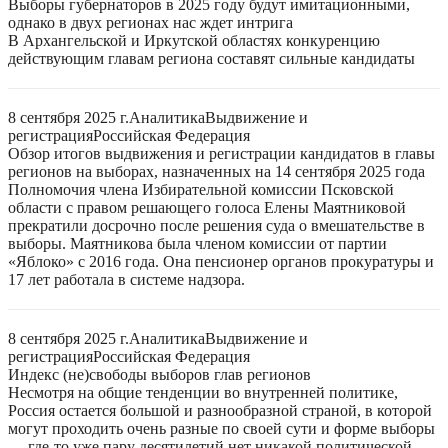
Выборы губернаторов в 2025 году будут имитационными,
однако в двух регионах нас ждет интрига
В Архангельской и Иркутской областях конкуренцию
действующим главам региона составят сильные кандидаты
8 сентября 2025 г.
Аналитика
Выдвижение и
регистрация
Российская Федерация
Обзор итогов выдвижения и регистрации кандидатов в главы
регионов на выборах, назначенных на 14 сентября 2025 года
Полномочия члена Избирательной комиссии Псковской
области с правом решающего голоса Елены Маятниковой
прекратили досрочно после решения суда о вмешательстве в
выборы. Маятникова была членом комиссии от партии
«Яблоко» с 2016 года. Она пенсионер органов прокуратуры и
17 лет работала в системе надзора.
8 сентября 2025 г.
Аналитика
Выдвижение и
регистрация
Российская Федерация
Индекс (не)свободы выборов глав регионов
Несмотря на общие тенденции во внутренней политике,
Россия остается большой и разнообразной страной, в которой
могут проходить очень разные по своей сути и форме выборы
— где-то уже пару десятилетий нет никакой политической