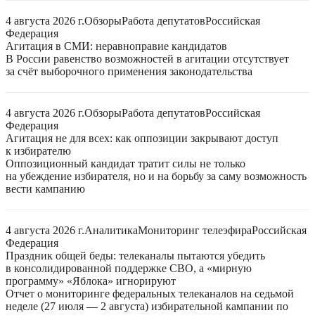
4 августа 2026 г.
Обзоры
Работа депутатов
Российская
Федерация
Агитация в СМИ: неравноправие кандидатов
В России равенство возможностей в агитации отсутствует
за счёт выборочного применения законодательства
4 августа 2026 г.
Обзоры
Работа депутатов
Российская
Федерация
Агитация не для всех: как оппозиции закрывают доступ
к избирателю
Оппозиционный кандидат тратит силы не только
на убеждение избирателя, но и на борьбу за саму возможность
вести кампанию
4 августа 2026 г.
Аналитика
Мониторинг телеэфира
Российская
Федерация
Праздник общей беды: телеканалы пытаются убедить
в консолидированной поддержке СВО, а «мирную
программу» «Яблока» игнорируют
Отчет о мониторинге федеральных телеканалов на седьмой
неделе (27 июля — 2 августа) избирательной кампании по