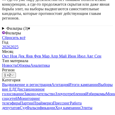
конкуренции, а где-то продолжается скрытая или даже явная
борьба элит, на выборы выдвигаются самостоятельные
кандидаты, которые противостоят действующим главам
регионов.
Фильтры (3)
▾
Фильтры
Сбросить всё
Год
2026
2025
Месяц
Окт
Ноя
Дек
Янв
Фев
Мар
Апр
Май
Июн
Июл
Авг
Сен
Тип материала
Новость
Обзоры
Аналитика
Регион
1 +2
Категория
Выдвижение и регистрация
Агитация
Итоги кампании
Выборы
вне ЕДГ
Дистанционное
голосование
Законодательство
Злоупотребления
Избиркомы
Мони
соцсетей
Мониторинг
телеэфира
Партии
Праймериз
Прессинг
Работа
депутатов
Суд
Фальсификации
Ход кампании
Элиты