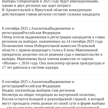
Выборы губернаторов в 2025 году будут имитационными,
однако в двух регионах нас ждет интрига
В Архангельской и Иркутской областях конкуренцию
действующим главам региона составят сильные кандидаты
8 сентября 2025 г.
Аналитика
Выдвижение и
регистрация
Российская Федерация
Обзор итогов выдвижения и регистрации кандидатов в главы
регионов на выборах, назначенных на 14 сентября 2025 года
Полномочия члена Избирательной комиссии Псковской
области с правом решающего голоса Елены Маятниковой
прекратили досрочно после решения суда о вмешательстве в
выборы. Маятникова была членом комиссии от партии
«Яблоко» с 2016 года. Она пенсионер органов прокуратуры и
17 лет работала в системе надзора.
8 сентября 2025 г.
Аналитика
Выдвижение и
регистрация
Российская Федерация
Индекс (не)свободы выборов глав регионов
Несмотря на общие тенденции во внутренней политике,
Россия остается большой и разнообразной страной, в которой
могут проходить очень разные по своей сути и форме выборы
— где-то уже пару десятилетий нет никакой политической