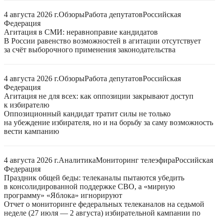
4 августа 2026 г.
Обзоры
Работа депутатов
Российская
Федерация
Агитация в СМИ: неравноправие кандидатов
В России равенство возможностей в агитации отсутствует
за счёт выборочного применения законодательства
4 августа 2026 г.
Обзоры
Работа депутатов
Российская
Федерация
Агитация не для всех: как оппозиции закрывают доступ
к избирателю
Оппозиционный кандидат тратит силы не только
на убеждение избирателя, но и на борьбу за саму возможность
вести кампанию
4 августа 2026 г.
Аналитика
Мониторинг телеэфира
Российская
Федерация
Праздник общей беды: телеканалы пытаются убедить
в консолидированной поддержке СВО, а «мирную
программу» «Яблока» игнорируют
Отчет о мониторинге федеральных телеканалов на седьмой
неделе (27 июля — 2 августа) избирательной кампании по