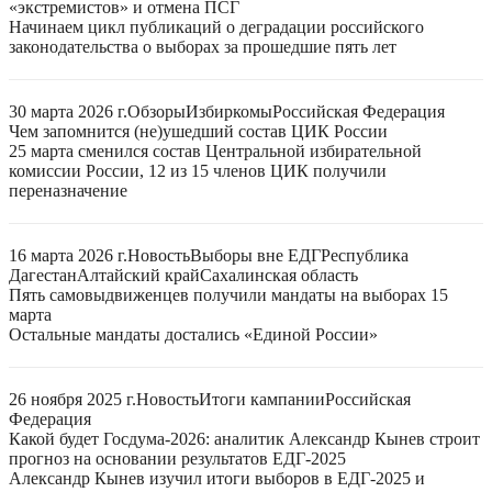
«экстремистов» и отмена ПСГ
Начинаем цикл публикаций о деградации российского
законодательства о выборах за прошедшие пять лет
30 марта 2026 г.
Обзоры
Избиркомы
Российская Федерация
Чем запомнится (не)ушедший состав ЦИК России
25 марта сменился состав Центральной избирательной
комиссии России, 12 из 15 членов ЦИК получили
переназначение
16 марта 2026 г.
Новость
Выборы вне ЕДГ
Республика
Дагестан
Алтайский край
Сахалинская область
Пять самовыдвиженцев получили мандаты на выборах 15
марта
Остальные мандаты достались «Единой России»
26 ноября 2025 г.
Новость
Итоги кампании
Российская
Федерация
Какой будет Госдума-2026: аналитик Александр Кынев строит
прогноз на основании результатов ЕДГ-2025
Александр Кынев изучил итоги выборов в ЕДГ-2025 и