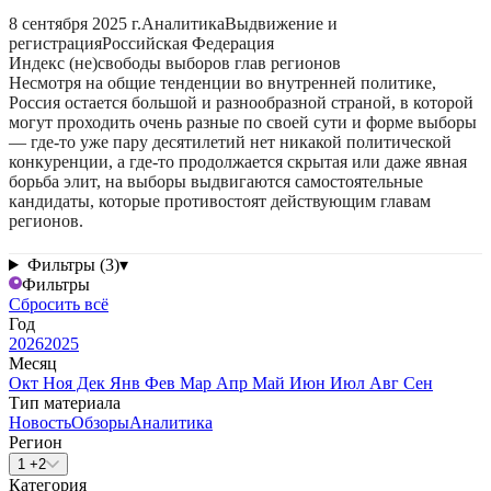
8 сентября 2025 г.
Аналитика
Выдвижение и
регистрация
Российская Федерация
Индекс (не)свободы выборов глав регионов
Несмотря на общие тенденции во внутренней политике,
Россия остается большой и разнообразной страной, в которой
могут проходить очень разные по своей сути и форме выборы
— где-то уже пару десятилетий нет никакой политической
конкуренции, а где-то продолжается скрытая или даже явная
борьба элит, на выборы выдвигаются самостоятельные
кандидаты, которые противостоят действующим главам
регионов.
Фильтры (3)
▾
Фильтры
Сбросить всё
Год
2026
2025
Месяц
Окт
Ноя
Дек
Янв
Фев
Мар
Апр
Май
Июн
Июл
Авг
Сен
Тип материала
Новость
Обзоры
Аналитика
Регион
1 +2
Категория