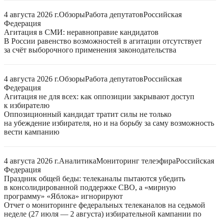
4 августа 2026 г.
Обзоры
Работа депутатов
Российская
Федерация
Агитация в СМИ: неравноправие кандидатов
В России равенство возможностей в агитации отсутствует
за счёт выборочного применения законодательства
4 августа 2026 г.
Обзоры
Работа депутатов
Российская
Федерация
Агитация не для всех: как оппозиции закрывают доступ
к избирателю
Оппозиционный кандидат тратит силы не только
на убеждение избирателя, но и на борьбу за саму возможность
вести кампанию
4 августа 2026 г.
Аналитика
Мониторинг телеэфира
Российская
Федерация
Праздник общей беды: телеканалы пытаются убедить
в консолидированной поддержке СВО, а «мирную
программу» «Яблока» игнорируют
Отчет о мониторинге федеральных телеканалов на седьмой
неделе (27 июля — 2 августа) избирательной кампании по