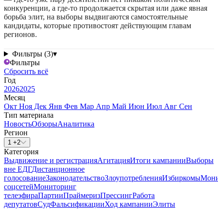
конкуренции, а где-то продолжается скрытая или даже явная
борьба элит, на выборы выдвигаются самостоятельные
кандидаты, которые противостоят действующим главам
регионов.
Фильтры (3)
▾
Фильтры
Сбросить всё
Год
2026
2025
Месяц
Окт
Ноя
Дек
Янв
Фев
Мар
Апр
Май
Июн
Июл
Авг
Сен
Тип материала
Новость
Обзоры
Аналитика
Регион
1 +2
Категория
Выдвижение и регистрация
Агитация
Итоги кампании
Выборы
вне ЕДГ
Дистанционное
голосование
Законодательство
Злоупотребления
Избиркомы
Мони
соцсетей
Мониторинг
телеэфира
Партии
Праймериз
Прессинг
Работа
депутатов
Суд
Фальсификации
Ход кампании
Элиты