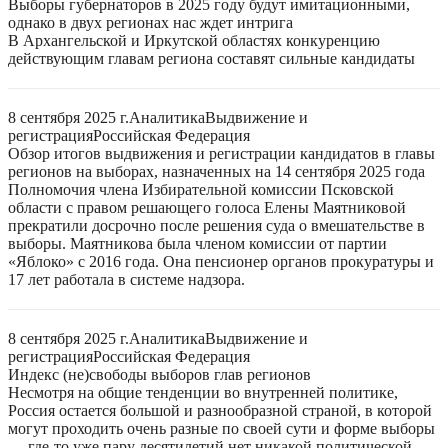
Выборы губернаторов в 2025 году будут имитационными,
однако в двух регионах нас ждет интрига
В Архангельской и Иркутской областях конкуренцию
действующим главам региона составят сильные кандидаты
8 сентября 2025 г.
Аналитика
Выдвижение и
регистрация
Российская Федерация
Обзор итогов выдвижения и регистрации кандидатов в главы
регионов на выборах, назначенных на 14 сентября 2025 года
Полномочия члена Избирательной комиссии Псковской
области с правом решающего голоса Елены Маятниковой
прекратили досрочно после решения суда о вмешательстве в
выборы. Маятникова была членом комиссии от партии
«Яблоко» с 2016 года. Она пенсионер органов прокуратуры и
17 лет работала в системе надзора.
8 сентября 2025 г.
Аналитика
Выдвижение и
регистрация
Российская Федерация
Индекс (не)свободы выборов глав регионов
Несмотря на общие тенденции во внутренней политике,
Россия остается большой и разнообразной страной, в которой
могут проходить очень разные по своей сути и форме выборы
— где-то уже пару десятилетий нет никакой политической