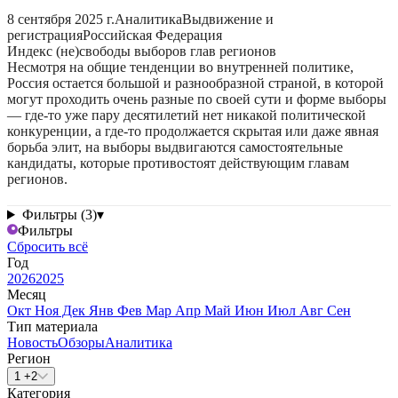
8 сентября 2025 г.
Аналитика
Выдвижение и
регистрация
Российская Федерация
Индекс (не)свободы выборов глав регионов
Несмотря на общие тенденции во внутренней политике,
Россия остается большой и разнообразной страной, в которой
могут проходить очень разные по своей сути и форме выборы
— где-то уже пару десятилетий нет никакой политической
конкуренции, а где-то продолжается скрытая или даже явная
борьба элит, на выборы выдвигаются самостоятельные
кандидаты, которые противостоят действующим главам
регионов.
Фильтры (3)
▾
Фильтры
Сбросить всё
Год
2026
2025
Месяц
Окт
Ноя
Дек
Янв
Фев
Мар
Апр
Май
Июн
Июл
Авг
Сен
Тип материала
Новость
Обзоры
Аналитика
Регион
1 +2
Категория