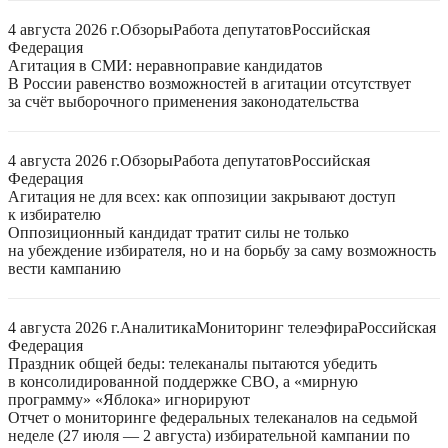
4 августа 2026 г.
Обзоры
Работа депутатов
Российская
Федерация
Агитация в СМИ: неравноправие кандидатов
В России равенство возможностей в агитации отсутствует
за счёт выборочного применения законодательства
4 августа 2026 г.
Обзоры
Работа депутатов
Российская
Федерация
Агитация не для всех: как оппозиции закрывают доступ
к избирателю
Оппозиционный кандидат тратит силы не только
на убеждение избирателя, но и на борьбу за саму возможность
вести кампанию
4 августа 2026 г.
Аналитика
Мониторинг телеэфира
Российская
Федерация
Праздник общей беды: телеканалы пытаются убедить
в консолидированной поддержке СВО, а «мирную
программу» «Яблока» игнорируют
Отчет о мониторинге федеральных телеканалов на седьмой
неделе (27 июля — 2 августа) избирательной кампании по