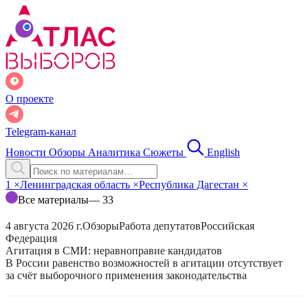
О проекте
Telegram-канал
Новости
Обзоры
Аналитика
Сюжеты
English
1
×
Ленинградская область
×
Республика Дагестан
×
Все материалы
— 33
4 августа 2026 г.
Обзоры
Работа депутатов
Российская
Федерация
Агитация в СМИ: неравноправие кандидатов
В России равенство возможностей в агитации отсутствует
за счёт выборочного применения законодательства