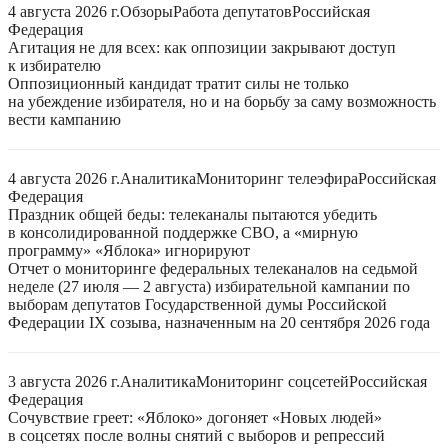
4 августа 2026 г.
Обзоры
Работа депутатов
Российская
Федерация
Агитация не для всех: как оппозиции закрывают доступ
к избирателю
Оппозиционный кандидат тратит силы не только
на убеждение избирателя, но и на борьбу за саму возможность
вести кампанию
4 августа 2026 г.
Аналитика
Мониторинг телеэфира
Российская
Федерация
Праздник общей беды: телеканалы пытаются убедить
в консолидированной поддержке СВО, а «мирную
программу» «Яблока» игнорируют
Отчет о мониторинге федеральных телеканалов на седьмой
неделе (27 июля — 2 августа) избирательной кампании по
выборам депутатов Государственной думы Российской
Федерации IX созыва, назначенным на 20 сентября 2026 года
3 августа 2026 г.
Аналитика
Мониторинг соцсетей
Российская
Федерация
Сочувствие греет: «Яблоко» догоняет «Новых людей»
в соцсетях после волны снятий с выборов и репрессий