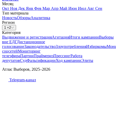
Месяц
Окт
Ноя
Дек
Янв
Фев
Мар
Апр
Май
Июн
Июл
Авг
Сен
Тип материала
Новость
Обзоры
Аналитика
Регион
1 +2
Категория
Выдвижение и регистрация
Агитация
Итоги кампании
Выборы
вне ЕДГ
Дистанционное
голосование
Законодательство
Злоупотребления
Избиркомы
Мони
соцсетей
Мониторинг
телеэфира
Партии
Праймериз
Прессинг
Работа
депутатов
Суд
Фальсификации
Ход кампании
Элиты
Атлас Выборов, 2025–2026
Telegram-канал