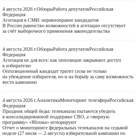
4 августа 2026 г.
Обзоры
Работа депутатов
Российская
Федерация
Агитация в СМИ: неравноправие кандидатов
В России равенство возможностей в агитации отсутствует
за счёт выборочного применения законодательства
4 августа 2026 г.
Обзоры
Работа депутатов
Российская
Федерация
Агитация не для всех: как оппозиции закрывают доступ
к избирателю
Оппозиционный кандидат тратит силы не только
на убеждение избирателя, но и на борьбу за саму возможность
вести кампанию
4 августа 2026 г.
Аналитика
Мониторинг телеэфира
Российская
Федерация
Праздник общей беды: телеканалы пытаются убедить
в консолидированной поддержке СВО, а «мирную
программу» «Яблока» игнорируют
Отчет о мониторинге федеральных телеканалов на седьмой
неделе (27 июля — 2 августа) избирательной кампании по