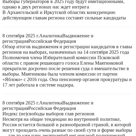
Выборы губернаторов в 2025 году будут имитационными,
однако в двух регионах нас ждет интрига
В Архангельской и Иркутской областях конкуренцию
действующим главам региона составят сильные кандидаты
8 сентября 2025 г.
Аналитика
Выдвижение и
регистрация
Российская Федерация
Обзор итогов выдвижения и регистрации кандидатов в главы
регионов на выборах, назначенных на 14 сентября 2025 года
Полномочия члена Избирательной комиссии Псковской
области с правом решающего голоса Елены Маятниковой
прекратили досрочно после решения суда о вмешательстве в
выборы. Маятникова была членом комиссии от партии
«Яблоко» с 2016 года. Она пенсионер органов прокуратуры и
17 лет работала в системе надзора.
8 сентября 2025 г.
Аналитика
Выдвижение и
регистрация
Российская Федерация
Индекс (не)свободы выборов глав регионов
Несмотря на общие тенденции во внутренней политике,
Россия остается большой и разнообразной страной, в которой
могут проходить очень разные по своей сути и форме выборы
— где-то уже пару десятилетий нет никакой политической