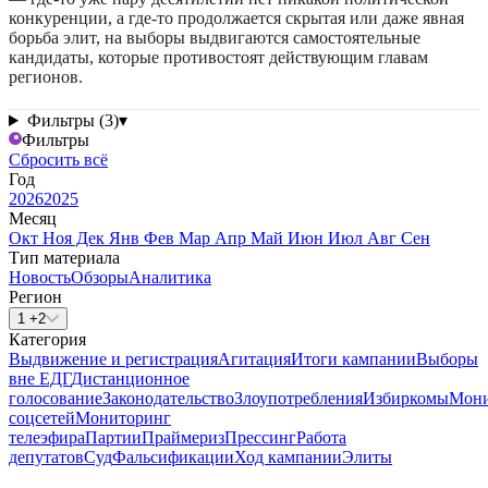
конкуренции, а где-то продолжается скрытая или даже явная
борьба элит, на выборы выдвигаются самостоятельные
кандидаты, которые противостоят действующим главам
регионов.
Фильтры (3)
▾
Фильтры
Сбросить всё
Год
2026
2025
Месяц
Окт
Ноя
Дек
Янв
Фев
Мар
Апр
Май
Июн
Июл
Авг
Сен
Тип материала
Новость
Обзоры
Аналитика
Регион
1 +2
Категория
Выдвижение и регистрация
Агитация
Итоги кампании
Выборы
вне ЕДГ
Дистанционное
голосование
Законодательство
Злоупотребления
Избиркомы
Мони
соцсетей
Мониторинг
телеэфира
Партии
Праймериз
Прессинг
Работа
депутатов
Суд
Фальсификации
Ход кампании
Элиты