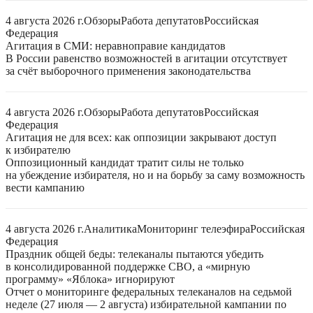
4 августа 2026 г.
Обзоры
Работа депутатов
Российская
Федерация
Агитация в СМИ: неравноправие кандидатов
В России равенство возможностей в агитации отсутствует
за счёт выборочного применения законодательства
4 августа 2026 г.
Обзоры
Работа депутатов
Российская
Федерация
Агитация не для всех: как оппозиции закрывают доступ
к избирателю
Оппозиционный кандидат тратит силы не только
на убеждение избирателя, но и на борьбу за саму возможность
вести кампанию
4 августа 2026 г.
Аналитика
Мониторинг телеэфира
Российская
Федерация
Праздник общей беды: телеканалы пытаются убедить
в консолидированной поддержке СВО, а «мирную
программу» «Яблока» игнорируют
Отчет о мониторинге федеральных телеканалов на седьмой
неделе (27 июля — 2 августа) избирательной кампании по