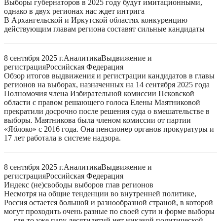
Выборы губернаторов в 2025 году будут имитационными,
однако в двух регионах нас ждет интрига
В Архангельской и Иркутской областях конкуренцию
действующим главам региона составят сильные кандидаты
8 сентября 2025 г.
Аналитика
Выдвижение и
регистрация
Российская Федерация
Обзор итогов выдвижения и регистрации кандидатов в главы
регионов на выборах, назначенных на 14 сентября 2025 года
Полномочия члена Избирательной комиссии Псковской
области с правом решающего голоса Елены Маятниковой
прекратили досрочно после решения суда о вмешательстве в
выборы. Маятникова была членом комиссии от партии
«Яблоко» с 2016 года. Она пенсионер органов прокуратуры и
17 лет работала в системе надзора.
8 сентября 2025 г.
Аналитика
Выдвижение и
регистрация
Российская Федерация
Индекс (не)свободы выборов глав регионов
Несмотря на общие тенденции во внутренней политике,
Россия остается большой и разнообразной страной, в которой
могут проходить очень разные по своей сути и форме выборы
— где-то уже пару десятилетий нет никакой политической