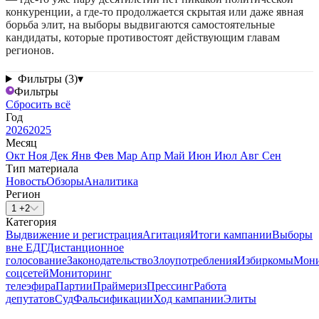
конкуренции, а где-то продолжается скрытая или даже явная
борьба элит, на выборы выдвигаются самостоятельные
кандидаты, которые противостоят действующим главам
регионов.
Фильтры (3)
▾
Фильтры
Сбросить всё
Год
2026
2025
Месяц
Окт
Ноя
Дек
Янв
Фев
Мар
Апр
Май
Июн
Июл
Авг
Сен
Тип материала
Новость
Обзоры
Аналитика
Регион
1 +2
Категория
Выдвижение и регистрация
Агитация
Итоги кампании
Выборы
вне ЕДГ
Дистанционное
голосование
Законодательство
Злоупотребления
Избиркомы
Мони
соцсетей
Мониторинг
телеэфира
Партии
Праймериз
Прессинг
Работа
депутатов
Суд
Фальсификации
Ход кампании
Элиты