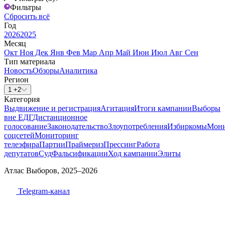
Фильтры
Сбросить всё
Год
2026
2025
Месяц
Окт
Ноя
Дек
Янв
Фев
Мар
Апр
Май
Июн
Июл
Авг
Сен
Тип материала
Новость
Обзоры
Аналитика
Регион
1 +2
Категория
Выдвижение и регистрация
Агитация
Итоги кампании
Выборы
вне ЕДГ
Дистанционное
голосование
Законодательство
Злоупотребления
Избиркомы
Мони
соцсетей
Мониторинг
телеэфира
Партии
Праймериз
Прессинг
Работа
депутатов
Суд
Фальсификации
Ход кампании
Элиты
Атлас Выборов, 2025–2026
Telegram-канал