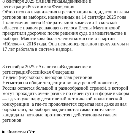
8 сентября 2025 г.
Аналитика
Выдвижение и
регистрация
Российская Федерация
Обзор итогов выдвижения и регистрации кандидатов в главы
регионов на выборах, назначенных на 14 сентября 2025 года
Полномочия члена Избирательной комиссии Псковской
области с правом решающего голоса Елены Маятниковой
прекратили досрочно после решения суда о вмешательстве в
выборы. Маятникова была членом комиссии от партии
«Яблоко» с 2016 года. Она пенсионер органов прокуратуры и
17 лет работала в системе надзора.
8 сентября 2025 г.
Аналитика
Выдвижение и
регистрация
Российская Федерация
Индекс (не)свободы выборов глав регионов
Несмотря на общие тенденции во внутренней политике,
Россия остается большой и разнообразной страной, в которой
могут проходить очень разные по своей сути и форме выборы
— где-то уже пару десятилетий нет никакой политической
конкуренции, а где-то продолжается скрытая или даже явная
борьба элит, на выборы выдвигаются самостоятельные
кандидаты, которые противостоят действующим главам
регионов.
Фильтры (3)
▾