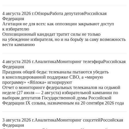
4 августа 2026 г.
Обзоры
Работа депутатов
Российская
Федерация
Агитация не для всех: как оппозиции закрывают доступ
к избирателю
Оппозиционный кандидат тратит силы не только
на убеждение избирателя, но и на борьбу за саму возможность
вести кампанию
4 августа 2026 г.
Аналитика
Мониторинг телеэфира
Российская
Федерация
Праздник общей беды: телеканалы пытаются убедить
в консолидированной поддержке СВО, а «мирную
программу» «Яблока» игнорируют
Отчет о мониторинге федеральных телеканалов на седьмой
неделе (27 июля — 2 августа) избирательной кампании по
выборам депутатов Государственной думы Российской
Федерации IX созыва, назначенным на 20 сентября 2026 года
3 августа 2026 г.
Аналитика
Мониторинг соцсетей
Российская
Федерация